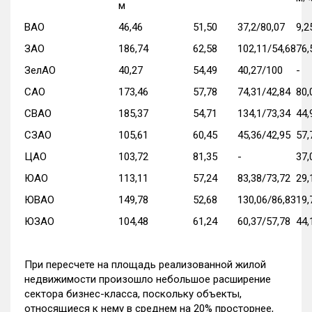
м
ВАО
46,46
51,50
37,2/80,07
9,2
ЗАО
186,74
62,58
102,11/54,68
76,
ЗелАО
40,27
54,49
40,27/100
-
САО
173,46
57,78
74,31/42,84
80,
СВАО
185,37
54,71
134,1/73,34
44,
СЗАО
105,61
60,45
45,36/42,95
57,
ЦАО
103,72
81,35
-
37,
ЮАО
113,11
57,24
83,38/73,72
29,
ЮВАО
149,78
52,68
130,06/86,83
19,
ЮЗАО
104,48
61,24
60,37/57,78
44,
При пересчете на площадь реализованной жилой
недвижимости произошло небольшое расширение
сектора бизнес-класса, поскольку объекты,
относящиеся к нему в среднем на 20% просторнее,