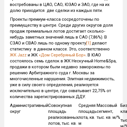
востребованы в ЦАО, САО, ЮЗАО и ЗАО, где на их
долю приходится две сделки из каждых пяти.
Проекты премиум-класса сосредоточены по
преимуществу в центре. Среди других округов доля
продаж премиальных лотов достигает сколько-
нибудь заметных значений лишь в САО (7,86%). В
СЗАО и СВАО лишь по одному проекту
[1]
делают
статистику в данном классе. Это, соответственно
ЖК Jazz
и ЖК
«Дом Серебряный Бор»
. В ЮАО
состоялось семь сделок в ЖК Нескучный Home&Spa,
продажи в котором были недавно заморожены по
решению Арбитражного суда г. Москвы за
многочисленные нарушения. Элитная недвижимость,
уже в силу своего определения, реализуется
исключительно в центре, где охватывает 22,75% от
количества зарегистрированных ДДУ.
Административный
Совокупная
Средняя
Массовый
Би
округ
площадь
площадь
сегмент,
кла
реализованных
лота, кв.
тыс. кв. м/%
тыс
лотов, тыс. кв.
м
м/