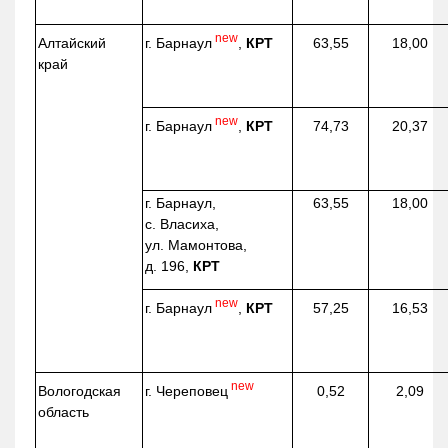
new
г. Барнаул
,
КРТ
Алтайский
63,55
18,00
край
new
г. Барнаул
,
КРТ
74,73
20,37
г. Барнаул,
63,55
18,00
с. Власиха,
ул. Мамонтова,
д. 196,
КРТ
new
г. Барнаул
,
КРТ
57,25
16,53
new
г. Череповец
Вологодская
0,52
2,09
область