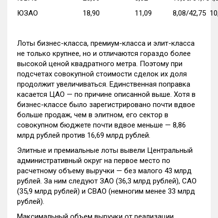
ЮЗАО
18,90
11,09
8,08/42,75
10
Лоты бизнес-класса, премиум-класса и элит-класса
не только крупнее, но и отличаются гораздо более
высокой ценой квадратного метра. Поэтому при
подсчетах совокупной стоимости сделок их доля
продолжит увеличиваться. Единственная поправка
касается ЦАО — по причине описанной выше. Хотя в
бизнес-классе было зарегистрировано почти вдвое
больше продаж, чем в элитном, его сектор в
совокупном бюджете почти вдвое меньше — 8,86
млрд рублей против 16,69 млрд рублей.
Элитные и премиальные лоты вывели Центральный
административный округ на первое место по
расчетному объему выручки — без малого 43 млрд
рублей. За ним следуют ЗАО (36,3 млрд рублей), САО
(35,9 млрд рублей) и СВАО (немногим менее 33 млрд
рублей).
Максимальный объем выручки от реализации