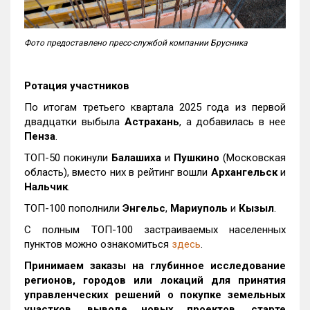
Фото предоставлено пресс-службой компании Брусника
Ротация участников
По итогам третьего квартала 2025 года из первой
двадцатки выбыла
Астрахань
, а добавилась в нее
Пенза
.
ТОП-50 покинули
Балашиха
и
Пушкино
(Московская
область), вместо них в рейтинг вошли
Архангельск
и
Нальчик
.
ТОП-100 пополнили
Энгельс
,
Мариуполь
и
Кызыл
.
С полным ТОП-100 застраиваемых населенных
пунктов можно ознакомиться
здесь
.
Принимаем заказы на глубинное исследование
регионов, городов или локаций для принятия
управленческих решений о покупке земельных
участков, выводе новых проектов, старте