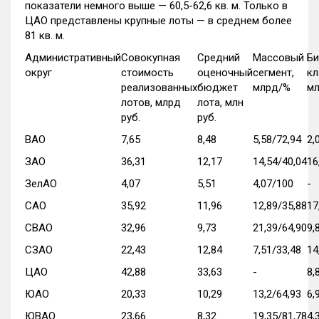
показатели немного выше — 60,5-62,6 кв. м. Только в
ЦАО представлены крупные лоты — в среднем более
81 кв. м.
Административный
Совокупная
Средний
Массовый
Би
округ
стоимость
оценочный
сегмент,
кл
реализованных
бюджет
млрд/%
м
лотов, млрд
лота, млн
руб.
руб.
ВАО
7,65
8,48
5,58/72,94
2,
ЗАО
36,31
12,17
14,54/40,04
16
ЗелАО
4,07
5,51
4,07/100
-
САО
35,92
11,96
12,89/35,88
17
СВАО
32,96
9,73
21,39/64,90
9,
СЗАО
22,43
12,84
7,51/33,48
14
ЦАО
42,88
33,63
-
8,
ЮАО
20,33
10,29
13,2/64,93
6,
ЮВАО
23,66
8,32
19,35/81,78
4,