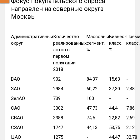
Фокус покупательского спроса
направлен на северные округа
Москвы
Административный
Количество
Массовый
Бизнес-
Преми
округ
реализованных
сегмент,
класс,
класс,
лотов в
%
%
первом
полугодии
2018
ВАО
902
84,37
15,63
-
ЗАО
2984
60,22
37,30
2,48
ЗелАО
739
100
-
-
САО
3002
47,73
44,4
7,86
СВАО
3388
74,5
22,82
2,69
СЗАО
1747
44,13
53,75
2,12
ЦАО
1275
-
44,47
32,78