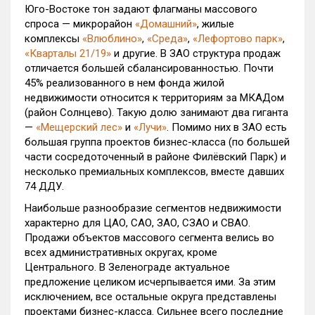
Юго-Востоке тон задают флагманы массового
спроса — микрорайон
«Домашний»
, жилые
комплексы
«Влюблино»
,
«Среда»
,
«Лефортово парк»
,
«Кварталы 21/19»
и другие. В ЗАО структура продаж
отличается большей сбалансированностью. Почти
45% реализованного в нем фонда жилой
недвижимости относится к территориям за МКАДом
(район Солнцево). Такую долю занимают два гиганта
—
«Мещерский лес»
и
«Лучи»
. Помимо них в ЗАО есть
большая группа проектов бизнес-класса (по большей
части сосредоточенный в районе Филёвский Парк) и
несколько премиальных комплексов, вместе давших
74 ДДУ.
Наибольше разнообразие сегментов недвижимости
характерно для ЦАО, САО, ЗАО, СЗАО и СВАО.
Продажи объектов массового сегмента велись во
всех административных округах, кроме
Центрального. В Зеленограде актуальное
предложение целиком исчерпывается ими. За этим
исключением, все остальные округа представлены
проектами бизнес-класса. Сильнее всего последние