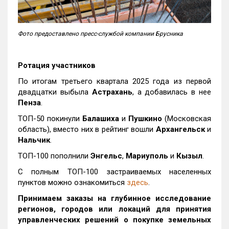
Фото предоставлено пресс-службой компании Брусника
Ротация участников
По итогам третьего квартала 2025 года из первой
двадцатки выбыла
Астрахань
, а добавилась в нее
Пенза
.
ТОП-50 покинули
Балашиха
и
Пушкино
(Московская
область), вместо них в рейтинг вошли
Архангельск
и
Нальчик
.
ТОП-100 пополнили
Энгельс
,
Мариуполь
и
Кызыл
.
С полным ТОП-100 застраиваемых населенных
пунктов можно ознакомиться
здесь
.
Принимаем заказы на глубинное исследование
регионов, городов или локаций для принятия
управленческих решений о покупке земельных