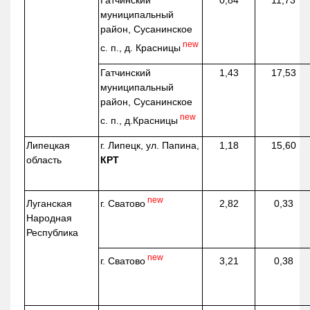
Гатчинский
0,84
11,73
муниципальный
район, Сусанинское
new
с. п., д. Красницы
Гатчинский
1,43
17,53
муниципальный
район, Сусанинское
new
с. п.,
д.Красницы
Липецкая
г. Липецк, ул. Папина,
1,18
15,60
область
КРТ
new
г. Сватово
Луганская
2,82
0,33
Народная
Республика
new
г. Сватово
3,21
0,38