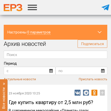
Настроены
0 параметров
Архив новостей
Регион
Подписаться
Период
Актуальные новости
Прислать новость
Все новости
+
23 ноября 2020 13:25
Где купить квартиру от 2,5 млн руб?
В современном микрорайоне «Планета» сразу