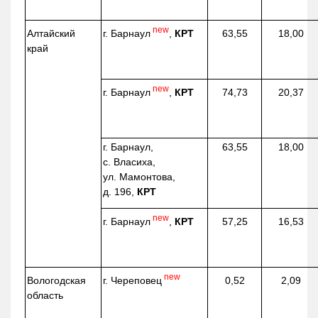
new
г. Барнаул
,
КРТ
Алтайский
63,55
18,00
край
new
г. Барнаул
,
КРТ
74,73
20,37
г. Барнаул,
63,55
18,00
с. Власиха,
ул. Мамонтова,
д. 196,
КРТ
new
г. Барнаул
,
КРТ
57,25
16,53
new
г. Череповец
Вологодская
0,52
2,09
область