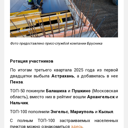
Фото предоставлено пресс-службой компании Брусника
Ротация участников
По итогам третьего квартала 2025 года из первой
двадцатки выбыла
Астрахань
, а добавилась в нее
Пенза
.
ТОП-50 покинули
Балашиха
и
Пушкино
(Московская
область), вместо них в рейтинг вошли
Архангельск
и
Нальчик
.
ТОП-100 пополнили
Энгельс
,
Мариуполь
и
Кызыл
.
С полным ТОП-100 застраиваемых населенных
пунктов можно ознакомиться
здесь
.