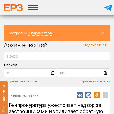
Настроены
0 параметров
Архив новостей
Регион
Подписаться
Период
Актуальные новости
Прислать новость
Все новости
+
16 июля 2018 17:55
Генпрокуратура ужесточает надзор за
застройщиками и усиливает обратную