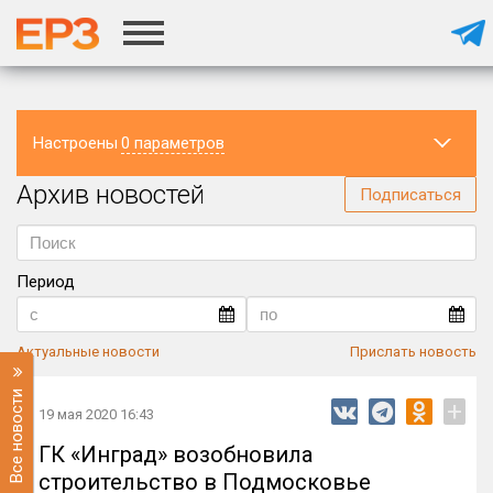
Настроены
0 параметров
Архив новостей
Регион
Подписаться
Период
Актуальные новости
Прислать новость
Все новости
+
19 мая 2020 16:43
ГК «Инград» возобновила
строительство в Подмосковье