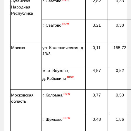
г. Сватово
Луганская
2,82
0,33
Народная
Республика
new
г. Сватово
3,21
0,38
Москва
ул.
Кожевническая
, д.
0,11
155,72
13/3
м. о. Внуково,
4,57
0,52
new
д.
Крёкшино
new
г. Коломна
Московская
0,77
0,50
область
new
г. Щелково
0,48
1,86