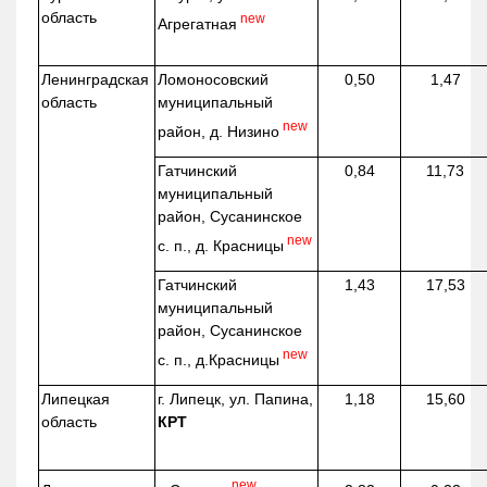
область
new
Агрегатная
Ленинградская
Ломоносовский
0,50
1,47
область
муниципальный
new
район, д.
Низино
Гатчинский
0,84
11,73
муниципальный
район, Сусанинское
new
с. п., д. Красницы
Гатчинский
1,43
17,53
муниципальный
район, Сусанинское
new
с. п.,
д.Красницы
Липецкая
г. Липецк, ул. Папина,
1,18
15,60
область
КРТ
new