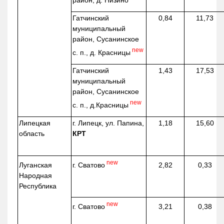
район, д.
Низино
Гатчинский
0,84
11,73
муниципальный
район, Сусанинское
new
с. п., д. Красницы
Гатчинский
1,43
17,53
муниципальный
район, Сусанинское
new
с. п.,
д.Красницы
Липецкая
г. Липецк, ул. Папина,
1,18
15,60
область
КРТ
new
г. Сватово
Луганская
2,82
0,33
Народная
Республика
new
г. Сватово
3,21
0,38