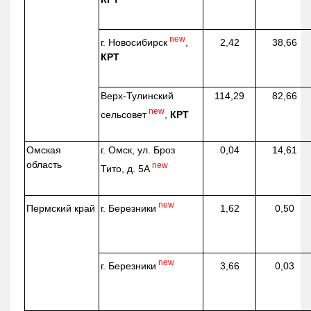
new
г. Новосибирск
,
2,42
38,66
КРТ
Верх-
Тулинский
114,29
82,66
new
сельсовет
,
КРТ
Омская
г. Омск, ул. Броз
0,04
14,61
область
new
Тито, д. 5А
new
г. Березники
Пермский край
1,62
0,50
new
г. Березники
3,66
0,03