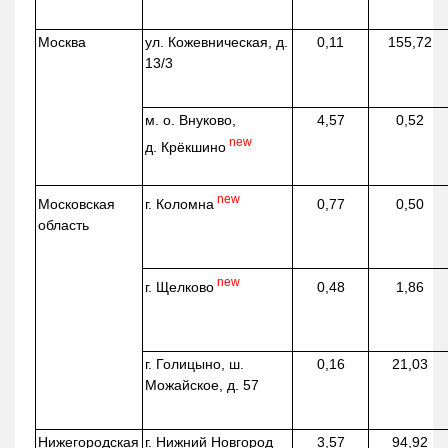
Москва
ул.
Кожевническая
, д.
0,11
155,72
13/3
м. о. Внуково,
4,57
0,52
new
д.
Крёкшино
new
г. Коломна
Московская
0,77
0,50
область
new
г. Щелково
0,48
1,86
г. Голицыно, ш.
0,16
21,03
Можайское, д. 57
Нижегородская
г. Нижний Новгород
3,57
94,92