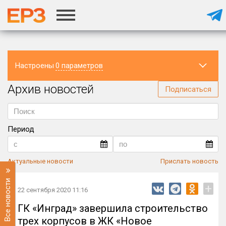
Настроены
0 параметров
Архив новостей
Регион
Подписаться
Период
Актуальные новости
Прислать новость
Все новости
+
22 сентября 2020 11:16
ГК «Инград» завершила строительство
трех корпусов в ЖК «Новое