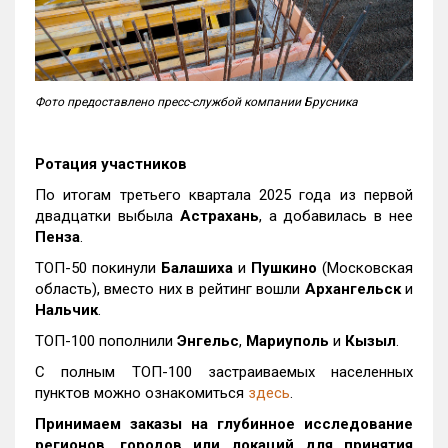
Фото предоставлено пресс-службой компании Брусника
Ротация участников
По итогам третьего квартала 2025 года из первой
двадцатки выбыла
Астрахань
, а добавилась в нее
Пенза
.
ТОП-50 покинули
Балашиха
и
Пушкино
(Московская
область), вместо них в рейтинг вошли
Архангельск
и
Нальчик
.
ТОП-100 пополнили
Энгельс
,
Мариуполь
и
Кызыл
.
С полным ТОП-100 застраиваемых населенных
пунктов можно ознакомиться
здесь
.
Принимаем заказы на глубинное исследование
регионов, городов или локаций для принятия