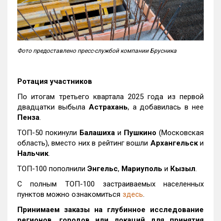
Фото предоставлено пресс-службой компании Брусника
Ротация участников
По итогам третьего квартала 2025 года из первой
двадцатки выбыла
Астрахань
, а добавилась в нее
Пенза
.
ТОП-50 покинули
Балашиха
и
Пушкино
(Московская
область), вместо них в рейтинг вошли
Архангельск
и
Нальчик
.
ТОП-100 пополнили
Энгельс
,
Мариуполь
и
Кызыл
.
С полным ТОП-100 застраиваемых населенных
пунктов можно ознакомиться
здесь
.
Принимаем заказы на глубинное исследование
регионов, городов или локаций для принятия