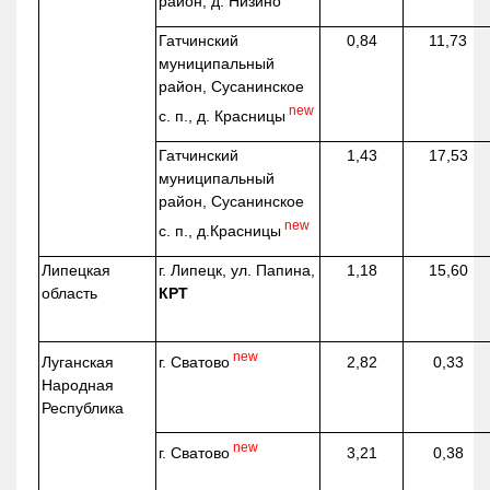
район, д.
Низино
Гатчинский
0,84
11,73
муниципальный
район, Сусанинское
new
с. п., д. Красницы
Гатчинский
1,43
17,53
муниципальный
район, Сусанинское
new
с. п.,
д.Красницы
Липецкая
г. Липецк, ул. Папина,
1,18
15,60
область
КРТ
new
г. Сватово
Луганская
2,82
0,33
Народная
Республика
new
г. Сватово
3,21
0,38