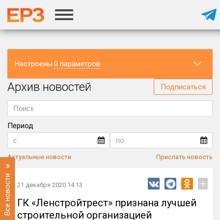
Настроены
0 параметров
Архив новостей
Регион
Подписаться
Период
Актуальные новости
Прислать новость
Все новости
+
21 декабря 2020 14:13
ГК «Ленстройтрест» признана лучшей
строительной организацией