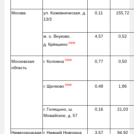
Москва
ул.
Кожевническая
, д.
0,11
155,72
13/3
м. о. Внуково,
4,57
0,52
new
д.
Крёкшино
new
г. Коломна
Московская
0,77
0,50
область
new
г. Щелково
0,48
1,86
г. Голицыно, ш.
0,16
21,03
Можайское, д. 57
Нижегородская
г. Нижний Новгород
3,57
94,92