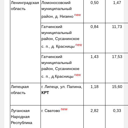
Ленинградская
Ломоносовский
0,50
1,47
область
муниципальный
new
район, д.
Низино
Гатчинский
0,84
11,73
муниципальный
район, Сусанинское
new
с. п., д. Красницы
Гатчинский
1,43
17,53
муниципальный
район, Сусанинское
new
с. п.,
д.Красницы
Липецкая
г. Липецк, ул. Папина,
1,18
15,60
область
КРТ
new
г. Сватово
Луганская
2,82
0,33
Народная
Республика