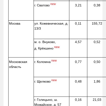
new
г. Сватово
3,21
0,38
Москва
ул.
Кожевническая
, д.
0,11
155,72
13/3
м. о. Внуково,
4,57
0,52
new
д.
Крёкшино
new
г. Коломна
Московская
0,77
0,50
область
new
г. Щелково
0,48
1,86
г. Голицыно, ш.
0,16
21,03
Можайское, д. 57