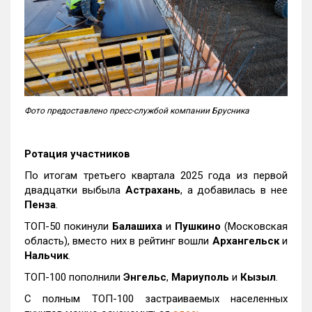
Фото предоставлено пресс-службой компании Брусника
Ротация участников
По итогам третьего квартала 2025 года из первой
двадцатки выбыла
Астрахань
, а добавилась в нее
Пенза
.
ТОП-50 покинули
Балашиха
и
Пушкино
(Московская
область), вместо них в рейтинг вошли
Архангельск
и
Нальчик
.
ТОП-100 пополнили
Энгельс
,
Мариуполь
и
Кызыл
.
С полным ТОП-100 застраиваемых населенных