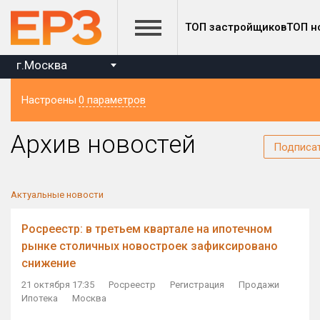
ТОП застройщиков
ТОП н
г.Москва
Настроены
0 параметров
Регион
Архив новостей
Подписа
Актуальные новости
Росреестр: в третьем квартале на ипотечном
рынке столичных новостроек зафиксировано
снижение
21 октября 17:35
Росреестр
Регистрация
Продажи
Ипотека
Москва