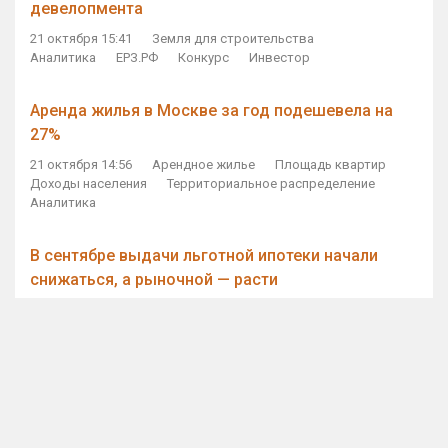
девелопмента
21 октября 15:41
Земля для строительства
Аналитика
ЕРЗ.РФ
Конкурс
Инвестор
Аренда жилья в Москве за год подешевела на
27%
21 октября 14:56
Арендное жилье
Площадь квартир
Доходы населения
Территориальное распределение
Аналитика
В сентябре выдачи льготной ипотеки начали
снижаться, а рыночной — расти
21 октября 14:11
Ипотека
Субсидирование ипотеки
Объем ИЖК
Количество ИЖК
Экспертное мнение
Виталий Мутко — Владимиру Путину: россияне
стали чаще выкупать квартиры без кредитов
21 октября 12:57
ДОМ.РФ
Проектное финансирование