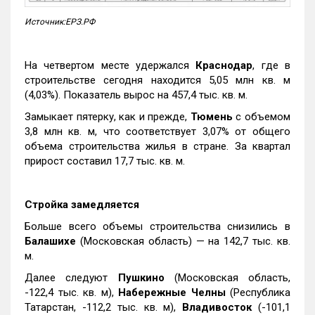
Источник:ЕРЗ.РФ
На четвертом месте удержался
Краснодар
, где в
строительстве сегодня находится 5,05 млн кв. м
(4,03%). Показатель вырос на 457,4 тыс. кв. м.
Замыкает пятерку, как и прежде,
Тюмень
с объемом
3,8 млн кв. м, что соответствует 3,07% от общего
объема строительства жилья в стране. За квартал
прирост составил 17,7 тыс. кв. м.
Стройка замедляется
Больше всего объемы строительства снизились в
Балашихе
(Московская область) — на 142,7 тыс. кв.
м.
Далее следуют
Пушкино
(Московская область,
-122,4 тыс. кв. м),
Набережные Челны
(Республика
Татарстан, -112,2 тыс. кв. м),
Владивосток
(-101,1