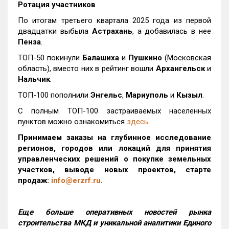
Ротация участников
По итогам третьего квартала 2025 года из первой
двадцатки выбыла
Астрахань
, а добавилась в нее
Пенза
.
ТОП-50 покинули
Балашиха
и
Пушкино
(Московская
область), вместо них в рейтинг вошли
Архангельск
и
Нальчик
.
ТОП-100 пополнили
Энгельс
,
Мариуполь
и
Кызыл
.
С полным ТОП-100 застраиваемых населенных
пунктов можно ознакомиться
здесь
.
Принимаем заказы на глубинное исследование
регионов, городов или локаций для принятия
управленческих решений о покупке земельных
участков, выводе новых проектов, старте
продаж:
info@erzrf.ru
.
Еще больше оперативных новостей рынка
строительства МКД и уникальной аналитики Единого