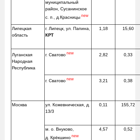
муниципальный
район, Сусанинское
new
с. п.,
д.Красницы
Липецкая
г. Липецк, ул. Папина,
1,18
15,60
область
КРТ
new
г. Сватово
Луганская
2,82
0,33
Народная
Республика
new
г. Сватово
3,21
0,38
Москва
ул.
Кожевническая
, д.
0,11
155,72
13/3
м. о. Внуково,
4,57
0,52
new
д.
Крёкшино