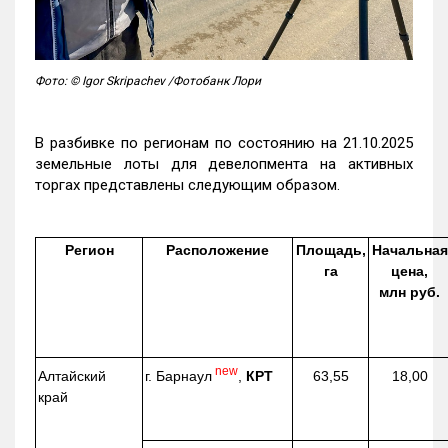
Фото: © Igor Skripachev /Фотобанк Лори
В разбивке по регионам по состоянию на 21.10.2025
земельные лоты для девелопмента на активных
торгах представлены следующим образом.
Регион
Расположение
Площадь,
Начальная
га
цена,
млн руб.
new
г. Барнаул
,
КРТ
Алтайский
63,55
18,00
край