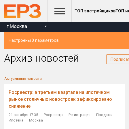
ТОП застройщиков
ТОП н
г.Москва
Настроены
0 параметров
Регион
Архив новостей
Подписа
Актуальные новости
Росреестр: в третьем квартале на ипотечном
рынке столичных новостроек зафиксировано
снижение
21 октября 17:35
Росреестр
Регистрация
Продажи
Ипотека
Москва