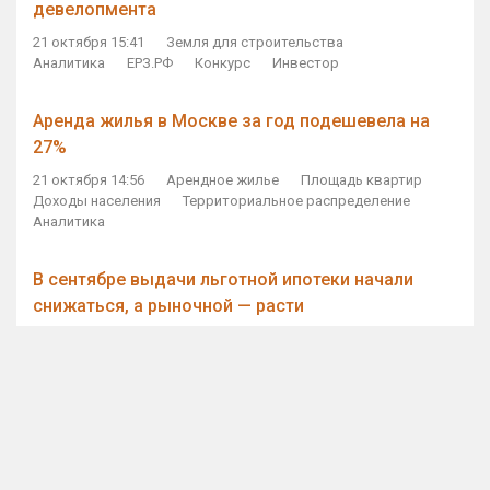
девелопмента
21 октября 15:41
Земля для строительства
Аналитика
ЕРЗ.РФ
Конкурс
Инвестор
Аренда жилья в Москве за год подешевела на
27%
21 октября 14:56
Арендное жилье
Площадь квартир
Доходы населения
Территориальное распределение
Аналитика
В сентябре выдачи льготной ипотеки начали
снижаться, а рыночной — расти
21 октября 14:11
Ипотека
Субсидирование ипотеки
Объем ИЖК
Количество ИЖК
Экспертное мнение
Виталий Мутко — Владимиру Путину: россияне
стали чаще выкупать квартиры без кредитов
21 октября 12:57
ДОМ.РФ
Проектное финансирование