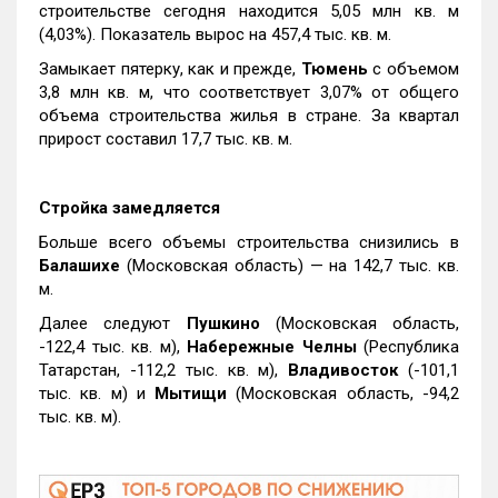
строительстве сегодня находится 5,05 млн кв. м
(4,03%). Показатель вырос на 457,4 тыс. кв. м.
Замыкает пятерку, как и прежде,
Тюмень
с объемом
3,8 млн кв. м, что соответствует 3,07% от общего
объема строительства жилья в стране. За квартал
прирост составил 17,7 тыс. кв. м.
Стройка замедляется
Больше всего объемы строительства снизились в
Балашихе
(Московская область) — на 142,7 тыс. кв.
м.
Далее следуют
Пушкино
(Московская область,
-122,4 тыс. кв. м),
Набережные Челны
(Республика
Татарстан, -112,2 тыс. кв. м),
Владивосток
(-101,1
тыс. кв. м) и
Мытищи
(Московская область, -94,2
тыс. кв. м).