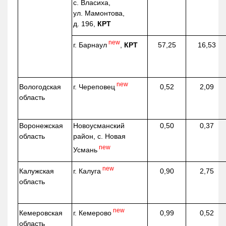
с. Власиха,
ул. Мамонтова,
д. 196,
КРТ
new
г. Барнаул
,
КРТ
57,25
16,53
new
г. Череповец
Вологодская
0,52
2,09
область
Воронежская
Новоусманский
0,50
0,37
область
район, с. Новая
new
Усмань
new
г. Калуга
Калужская
0,90
2,75
область
new
г. Кемерово
Кемеровская
0,99
0,52
область