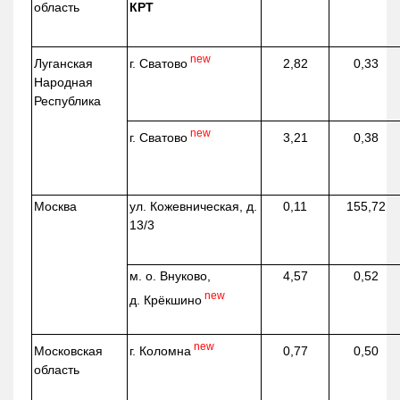
область
КРТ
new
г. Сватово
Луганская
2,82
0,33
Народная
Республика
new
г. Сватово
3,21
0,38
Москва
ул.
Кожевническая
, д.
0,11
155,72
13/3
м. о. Внуково,
4,57
0,52
new
д.
Крёкшино
new
г. Коломна
Московская
0,77
0,50
область