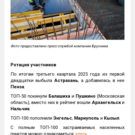
Фото предоставлено пресс-службой компании Брусника
Ротация участников
По итогам третьего квартала 2025 года из первой
двадцатки выбыла
Астрахань
, а добавилась в нее
Пенза
.
ТОП-50 покинули
Балашиха
и
Пушкино
(Московская
область), вместо них в рейтинг вошли
Архангельск
и
Нальчик
.
ТОП-100 пополнили
Энгельс
,
Мариуполь
и
Кызыл
.
С полным ТОП-100 застраиваемых населенных
пунктов можно ознакомиться
здесь
.