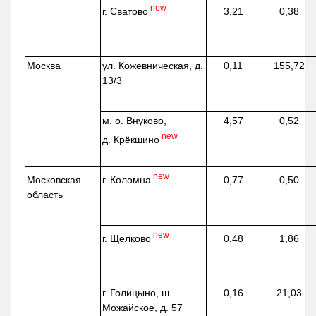
new
г. Сватово
3,21
0,38
Москва
ул.
Кожевническая
, д.
0,11
155,72
13/3
м. о. Внуково,
4,57
0,52
new
д.
Крёкшино
new
г. Коломна
Московская
0,77
0,50
область
new
г. Щелково
0,48
1,86
г. Голицыно, ш.
0,16
21,03
Можайское, д. 57