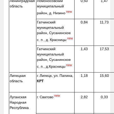
Ленинградская
Ломоносовский
0,50
1,47
область
муниципальный
new
район, д.
Низино
Гатчинский
0,84
11,73
муниципальный
район, Сусанинское
new
с. п., д. Красницы
Гатчинский
1,43
17,53
муниципальный
район, Сусанинское
new
с. п.,
д.Красницы
Липецкая
г. Липецк, ул. Папина,
1,18
15,60
область
КРТ
new
г. Сватово
Луганская
2,82
0,33
Народная
Республика