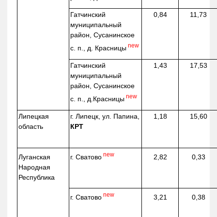
Гатчинский
0,84
11,73
муниципальный
район, Сусанинское
new
с. п., д. Красницы
Гатчинский
1,43
17,53
муниципальный
район, Сусанинское
new
с. п.,
д.Красницы
Липецкая
г. Липецк, ул. Папина,
1,18
15,60
область
КРТ
new
г. Сватово
Луганская
2,82
0,33
Народная
Республика
new
г. Сватово
3,21
0,38