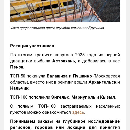
Фото предоставлено пресс-службой компании Брусника
Ротация участников
По итогам третьего квартала 2025 года из первой
двадцатки выбыла
Астрахань
, а добавилась в нее
Пенза
.
ТОП-50 покинули
Балашиха
и
Пушкино
(Московская
область), вместо них в рейтинг вошли
Архангельск
и
Нальчик
.
ТОП-100 пополнили
Энгельс
,
Мариуполь
и
Кызыл
.
С полным ТОП-100 застраиваемых населенных
пунктов можно ознакомиться
здесь
.
Принимаем заказы на глубинное исследование
регионов, городов или локаций для принятия