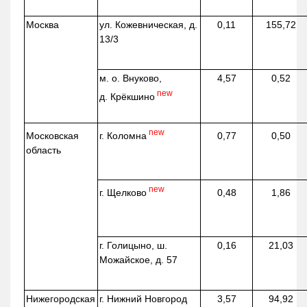
Москва
ул.
Кожевническая
, д.
0,11
155,72
13/3
м. о. Внуково,
4,57
0,52
new
д.
Крёкшино
new
г. Коломна
Московская
0,77
0,50
область
new
г. Щелково
0,48
1,86
г. Голицыно, ш.
0,16
21,03
Можайское, д. 57
Нижегородская
г. Нижний Новгород
3,57
94,92