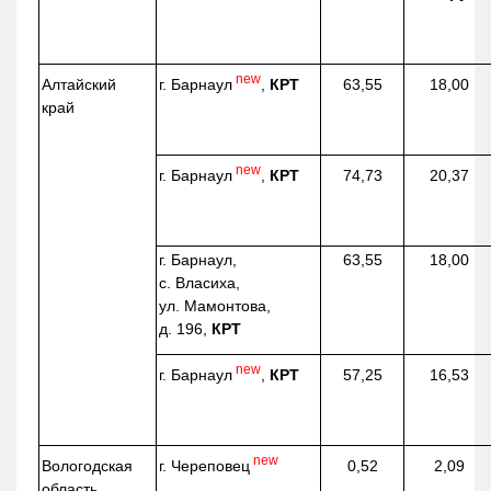
new
г. Барнаул
,
КРТ
Алтайский
63,55
18,00
край
new
г. Барнаул
,
КРТ
74,73
20,37
г. Барнаул,
63,55
18,00
с. Власиха,
ул. Мамонтова,
д. 196,
КРТ
new
г. Барнаул
,
КРТ
57,25
16,53
new
г. Череповец
Вологодская
0,52
2,09
область