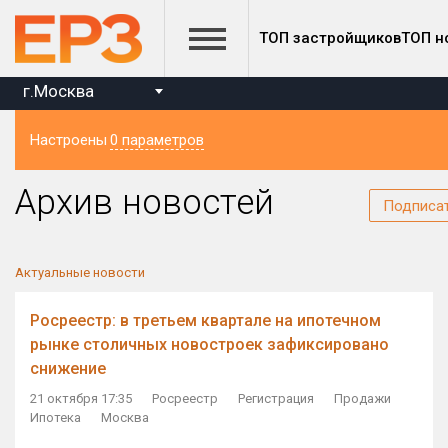
ТОП застройщиков
ТОП н
г.Москва
Настроены
0 параметров
Регион
Архив новостей
Подписа
Актуальные новости
Росреестр: в третьем квартале на ипотечном
рынке столичных новостроек зафиксировано
снижение
21 октября 17:35
Росреестр
Регистрация
Продажи
Ипотека
Москва