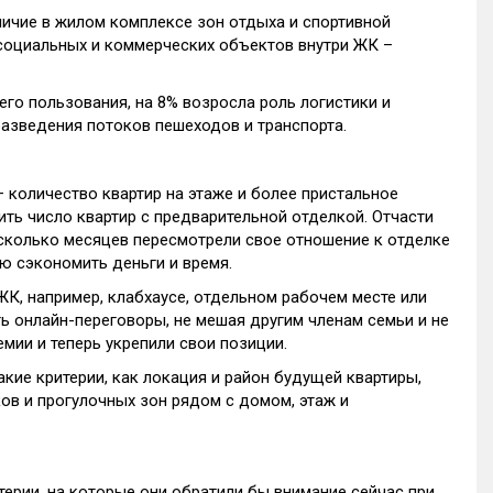
личие в жилом комплексе зон отдыха и спортивной
социальных и коммерческих объектов внутри ЖК –
его пользования, на 8% возросла роль логистики и
азведения потоков пешеходов и транспорта.
 количество квартир на этаже и более пристальное
ить число квартир с предварительной отделкой. Отчасти
несколько месяцев пересмотрели свое отношение к отделке
ю сэкономить деньги и время.
К, например, клабхаусе, отдельном рабочем месте или
ть онлайн-переговоры, не мешая другим членам семьи и не
мии и теперь укрепили свои позиции.
ие критерии, как локация и район будущей квартиры,
ков и прогулочных зон рядом с домом, этаж и
терии, на которые они обратили бы внимание сейчас при