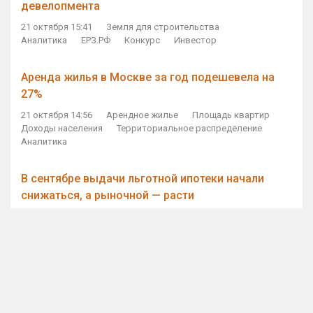
девелопмента
21 октября 15:41
Земля для строительства
Аналитика
ЕРЗ.РФ
Конкурс
Инвестор
Аренда жилья в Москве за год подешевела на
27%
21 октября 14:56
Арендное жилье
Площадь квартир
Доходы населения
Территориальное распределение
Аналитика
В сентябре выдачи льготной ипотеки начали
снижаться, а рыночной — расти
21 октября 14:11
Ипотека
Субсидирование ипотеки
Объем ИЖК
Количество ИЖК
Экспертное мнение
Виталий Мутко — Владимиру Путину: россияне
стали чаще выкупать квартиры без кредитов
21 октября 12:57
ДОМ.РФ
Проектное финансирование