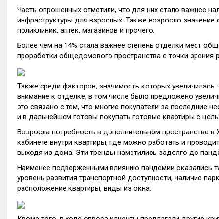
Часть опрошенных отметили, что для них стало важнее на
инфраструктуры для взрослых. Также возросло значение 
поликлиник, аптек, магазинов и прочего.
Более чем на 14% стала важнее степень отделки мест общ
проработки общедомового пространства с точки зрения р
Также среди факторов, значимость которых увеличилась –
внимание к отделке, в том числе было предложено увелич
это связано с тем, что многие покупатели за последние 
и в дальнейшем готовы покупать готовые квартиры с цель
Возросла потребность в дополнительном пространстве в Ж
кабинете внутри квартиры, где можно работать и проводи
выходя из дома. Эти тренды наметились задолго до панде
Наименее подверженными влиянию пандемии оказались так
уровень развития транспортной доступности, наличие пар
расположение квартиры, виды из окна.
Кроме того, в ходе опроса клиенты предлагали другие кри