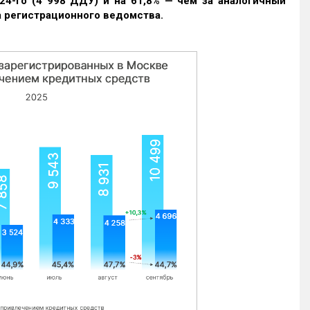
24-го (4 998 ДДУ) и на 61,8% — чем за аналогичный
 регистрационного ведомства.