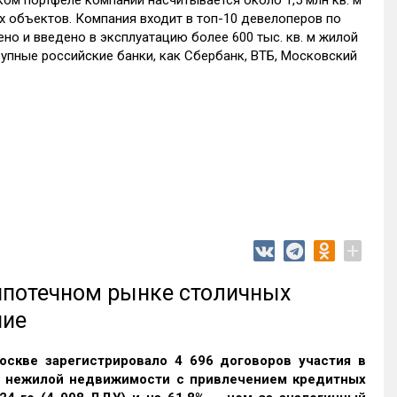
ом портфеле компании насчитывается около 1,5 млн кв. м
х объектов. Компания входит в топ-10 девелоперов по
но и введено в эксплуатацию более 600 тыс. кв. м жилой
упные российские банки, как Сбербанк, ВТБ, Московский
+
 ипотечном рынке столичных
ние
оскве зарегистрировало 4 696 договоров участия в
и нежилой недвижимости с привлечением кредитных