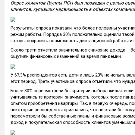
Опрос клиентов Группы ПСН был проведен с целью оце
клиентов, купивших недвижимость в объектах компании
Результаты опроса показали, что более половины участни
режим работы. Порядка 30% положительно оценили такой 
готовы сохранить возможность дистанционной работы и 
Около трети отметили значительное снижение дохода – бо
ощутили финансовых изменений за время пандемии.
У 67,3% респондентов есть дети и лишь 23% не испытывал
этот период. Треть участников опроса отметили, что нужд
Более 30% пересмотрели бы критерии выбора жилья, если 
учитывались те критерии, значимость которых после пан
опытом приобретения квартиры. Так, в первую очередь, 
некоторые респонденты признались, что не стали бы покуп
пересмотрели бы собственные планы и финансовые возмо
доход и покупательская способность клиентов уменьшили