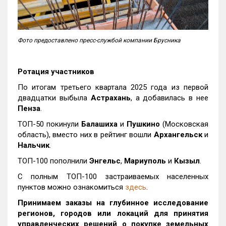
Фото предоставлено пресс-службой компании Брусника
Ротация участников
По итогам третьего квартала 2025 года из первой
двадцатки выбыла
Астрахань
, а добавилась в нее
Пенза
.
ТОП-50 покинули
Балашиха
и
Пушкино
(Московская
область), вместо них в рейтинг вошли
Архангельск
и
Нальчик
.
ТОП-100 пополнили
Энгельс
,
Мариуполь
и
Кызыл
.
С полным ТОП-100 застраиваемых населенных
пунктов можно ознакомиться
здесь
.
Принимаем заказы на глубинное исследование
регионов, городов или локаций для принятия
управленческих решений о покупке земельных