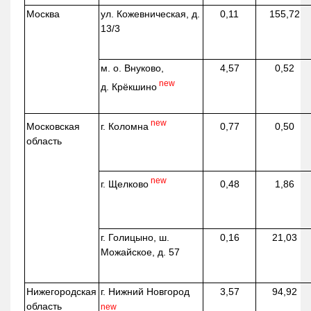
Москва
ул.
Кожевническая
, д.
0,11
155,72
13/3
м. о. Внуково,
4,57
0,52
new
д.
Крёкшино
new
г. Коломна
Московская
0,77
0,50
область
new
г. Щелково
0,48
1,86
г. Голицыно, ш.
0,16
21,03
Можайское, д. 57
Нижегородская
г. Нижний Новгород
3,57
94,92
область
new