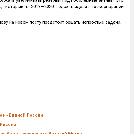
должать увеличивать резервы под проблемные активы. Это
 который в 2018—2020 годах выделит госкорпорации
лову на новом посту предстоит решать непростые задачи.
тов «Единой России»
 России
ие будет курировать Виталий Мутко