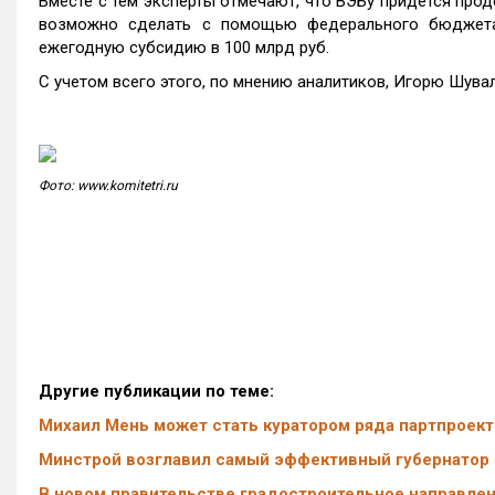
Вместе с тем эксперты отмечают, что ВЭБу придется про
возможно сделать с помощью федерального бюджета,
ежегодную субсидию в 100 млрд руб.
С учетом всего этого, по мнению аналитиков, Игорю Шува
Фото: www.komitetri.ru
Другие публикации по теме:
Михаил Мень может стать куратором ряда партпроек
Минстрой возглавил самый эффективный губернатор
В новом правительстве градостроительное направлен