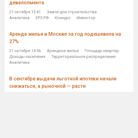
девелопмента
21 октября 15:41
Земля для строительства
Аналитика
ЕРЗ.РФ
Конкурс
Инвестор
Аренда жилья в Москве за год подешевела на
27%
21 октября 14:56
Арендное жилье
Площадь квартир
Доходы населения
Территориальное распределение
Аналитика
В сентябре выдачи льготной ипотеки начали
снижаться, а рыночной — расти
21 октября 14:11
Ипотека
Субсидирование ипотеки
Объем ИЖК
Количество ИЖК
Экспертное мнение
Виталий Мутко — Владимиру Путину: россияне
стали чаще выкупать квартиры без кредитов
21 октября 12:57
ДОМ.РФ
Проектное финансирование