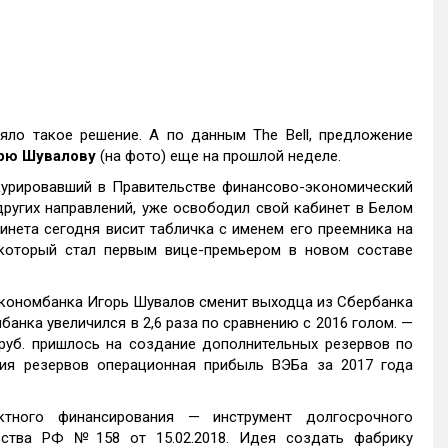
яло такое решение. А по данным The Bell, предложение
рю Шувалову
(на фото) еще на прошлой неделе.
курировавший в Правительстве финансово-экономический
ругих направлений, уже освободил свой кабинет в Белом
бинета сегодня висит табличка с именем его преемника на
 который стал первым вице-премьером в новом составе
экономбанка Игорь Шувалов сменит выходца из Сбербанка
банка увеличился в 2,6 раза по сравнению с 2016 голом. —
руб. пришлось на создание дополнительных резервов по
ия резервов операционная прибыль ВЭБа за 2017 года
тного финансирования — инструмент долгосрочного
ства РФ №158 от 15.02.2018. Идея создать фабрику