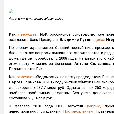
Фото: www. www.cashcirculation.ru.jpg
Как
утверждает
РБК, российское руководство уже прин
возглавить банк Президент
Владимир Путин
сделал
Иго
По словам журналистов, бывший первый вице-премьер, 
блок, а также вопросы жилищного строительства и ряд д
доме, где он проработал с 2008 года. На двери этого ка
этом посту — министра финансов
Антона Силуанова
,
Правительства РФ.
Как
отмечают
«Ведомости», на посту председателя Внеш
Сергея Горькова
. В 2017 году чистый убыток Внешэконом
до рекордных 287,7 млрд руб. Однако из них 250 млрд 
наиболее проблемным кредитам. Без учета доначислен
составила 25,5 млрд руб.
В феврале 2018 года ВЭБ запустил
фабрику
проек
инвестирования, созданный
Постановлением
Правитель