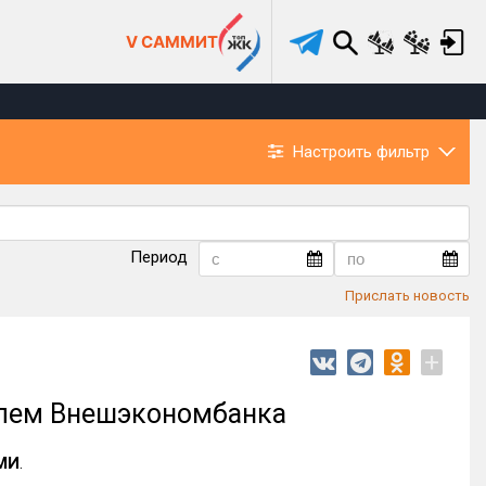
V САММИТ
Настроить фильтр
Период
Прислать новость
+
елем Внешэкономбанка
СМИ
.