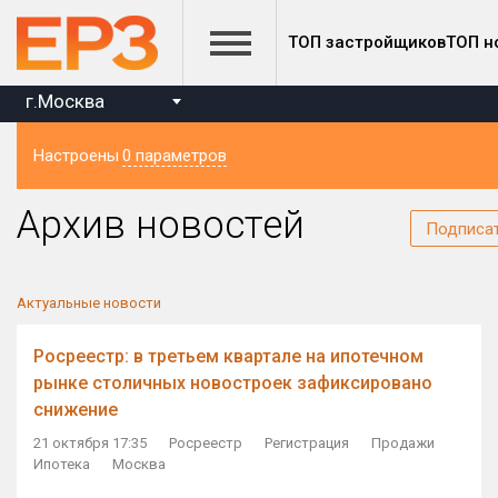
ТОП застройщиков
ТОП н
г.Москва
Настроены
0 параметров
Регион
Архив новостей
Подписа
Актуальные новости
Росреестр: в третьем квартале на ипотечном
рынке столичных новостроек зафиксировано
снижение
21 октября 17:35
Росреестр
Регистрация
Продажи
Ипотека
Москва