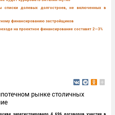
ы списки долевых долгостроев, не включенных в
ектному финансированию застройщиков
реходе на проектное финансирование составят 2—3%
+
 ипотечном рынке столичных
ние
оскве зарегистрировало 4 696 договоров участия в