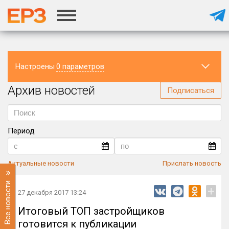
Настроены
0 параметров
Архив новостей
Регион
Подписаться
Период
Актуальные новости
Прислать новость
Все новости
+
27 декабря 2017 13:24
Итоговый ТОП застройщиков
готовится к публикации