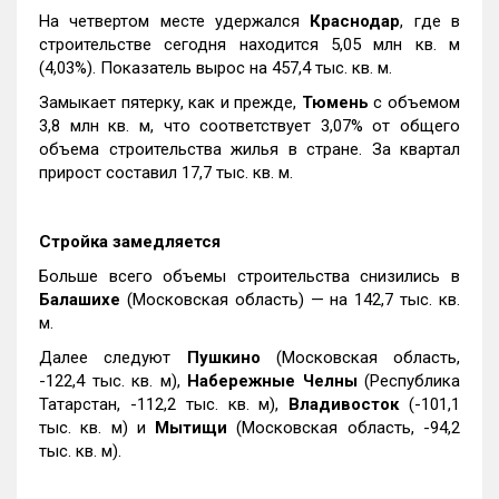
На четвертом месте удержался
Краснодар
, где в
строительстве сегодня находится 5,05 млн кв. м
(4,03%). Показатель вырос на 457,4 тыс. кв. м.
Замыкает пятерку, как и прежде,
Тюмень
с объемом
3,8 млн кв. м, что соответствует 3,07% от общего
объема строительства жилья в стране. За квартал
прирост составил 17,7 тыс. кв. м.
Стройка замедляется
Больше всего объемы строительства снизились в
Балашихе
(Московская область) — на 142,7 тыс. кв.
м.
Далее следуют
Пушкино
(Московская область,
-122,4 тыс. кв. м),
Набережные Челны
(Республика
Татарстан, -112,2 тыс. кв. м),
Владивосток
(-101,1
тыс. кв. м) и
Мытищи
(Московская область, -94,2
тыс. кв. м).