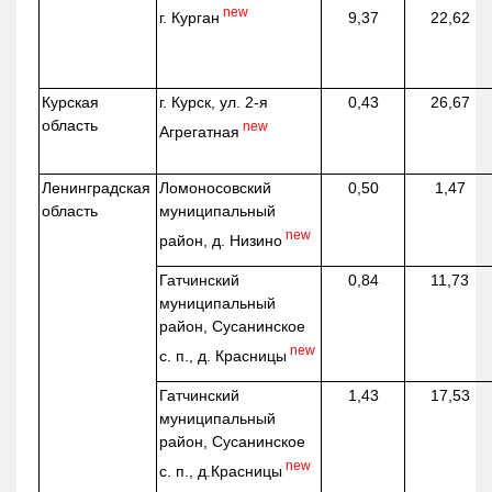
new
г. Курган
9,37
22,62
Курская
г. Курск, ул. 2-я
0,43
26,67
область
new
Агрегатная
Ленинградская
Ломоносовский
0,50
1,47
область
муниципальный
new
район, д.
Низино
Гатчинский
0,84
11,73
муниципальный
район, Сусанинское
new
с. п., д. Красницы
Гатчинский
1,43
17,53
муниципальный
район, Сусанинское
new
с. п.,
д.Красницы