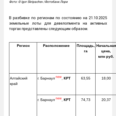
Фото: © Igor Skripachev /Фотобанк Лори
В разбивке по регионам по состоянию на 21.10.2025
земельные лоты для девелопмента на активных
торгах представлены следующим образом.
Регион
Расположение
Площадь,
Начальная
га
цена,
млн руб.
new
г. Барнаул
,
КРТ
Алтайский
63,55
18,00
край
new
г. Барнаул
,
КРТ
74,73
20,37