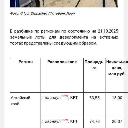
Фото: © Igor Skripachev /Фотобанк Лори
В разбивке по регионам по состоянию на 21.10.2025
земельные лоты для девелопмента на активных
торгах представлены следующим образом.
Регион
Расположение
Площадь,
Начальная
га
цена,
млн руб.
new
г. Барнаул
,
КРТ
Алтайский
63,55
18,00
край
new
г. Барнаул
,
КРТ
74,73
20,37