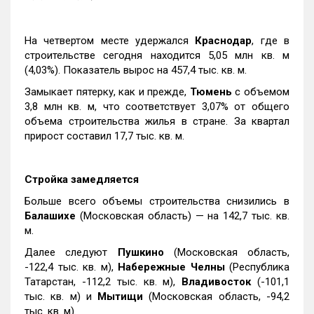
На четвертом месте удержался
Краснодар
, где в
строительстве сегодня находится 5,05 млн кв. м
(4,03%). Показатель вырос на 457,4 тыс. кв. м.
Замыкает пятерку, как и прежде,
Тюмень
с объемом
3,8 млн кв. м, что соответствует 3,07% от общего
объема строительства жилья в стране. За квартал
прирост составил 17,7 тыс. кв. м.
Стройка замедляется
Больше всего объемы строительства снизились в
Балашихе
(Московская область) — на 142,7 тыс. кв.
м.
Далее следуют
Пушкино
(Московская область,
-122,4 тыс. кв. м),
Набережные Челны
(Республика
Татарстан, -112,2 тыс. кв. м),
Владивосток
(-101,1
тыс. кв. м) и
Мытищи
(Московская область, -94,2
тыс. кв. м).