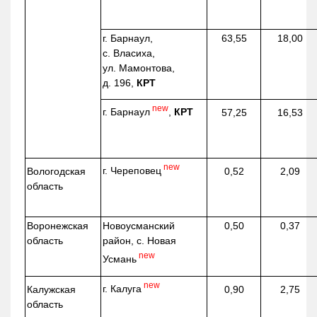
г. Барнаул,
63,55
18,00
с. Власиха,
ул. Мамонтова,
д. 196,
КРТ
new
г. Барнаул
,
КРТ
57,25
16,53
new
г. Череповец
Вологодская
0,52
2,09
область
Воронежская
Новоусманский
0,50
0,37
область
район, с. Новая
new
Усмань
new
г. Калуга
Калужская
0,90
2,75
область