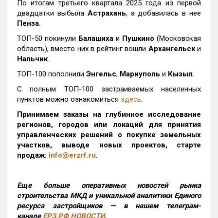
По итогам третьего квартала 2025 года из первой
двадцатки выбыла
Астрахань
, а добавилась в нее
Пенза
.
ТОП-50 покинули
Балашиха
и
Пушкино
(Московская
область), вместо них в рейтинг вошли
Архангельск
и
Нальчик
.
ТОП-100 пополнили
Энгельс
,
Мариуполь
и
Кызыл
.
С полным ТОП-100 застраиваемых населенных
пунктов можно ознакомиться
здесь
.
Принимаем заказы на глубинное исследование
регионов, городов или локаций для принятия
управленческих решений о покупке земельных
участков, выводе новых проектов, старте
продаж:
info@erzrf.ru
.
Еще больше оперативных новостей рынка
строительства МКД и уникальной аналитики Единого
ресурса застройщиков — в нашем телеграм-
канале
ЕРЗ.РФ НОВОСТИ
.