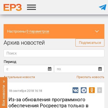
Настроены
0 параметров
Архив новостей
Регион
Подписаться
Период
Актуальные новости
Прислать новость
Все новости
+
18 сентября 2018 16:18
Из-за обновления программного
обеспечения Росреестра только в