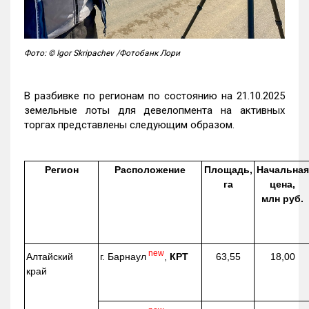
Фото: © Igor Skripachev /Фотобанк Лори
В разбивке по регионам по состоянию на 21.10.2025
земельные лоты для девелопмента на активных
торгах представлены следующим образом.
Регион
Расположение
Площадь,
Начальная
га
цена,
млн руб.
new
г. Барнаул
,
КРТ
Алтайский
63,55
18,00
край