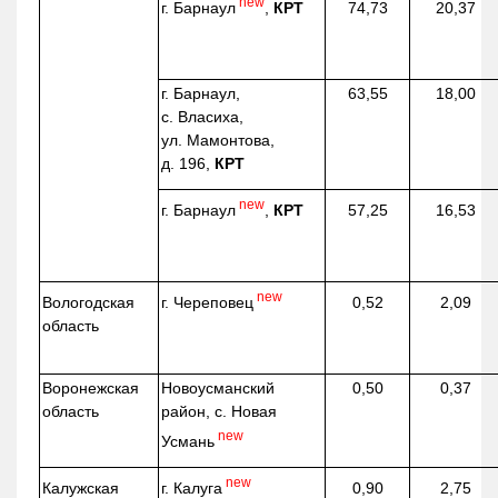
new
г. Барнаул
,
КРТ
74,73
20,37
г. Барнаул,
63,55
18,00
с. Власиха,
ул. Мамонтова,
д. 196,
КРТ
new
г. Барнаул
,
КРТ
57,25
16,53
new
г. Череповец
Вологодская
0,52
2,09
область
Воронежская
Новоусманский
0,50
0,37
область
район, с. Новая
new
Усмань
new
г. Калуга
Калужская
0,90
2,75