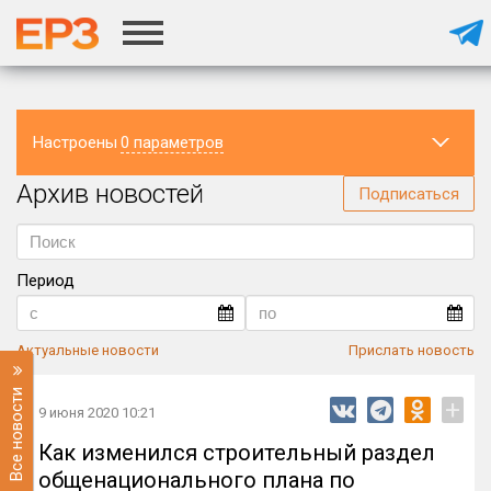
Настроены
0 параметров
Архив новостей
Регион
Подписаться
Период
Актуальные новости
Прислать новость
Все новости
+
9 июня 2020 10:21
Как изменился строительный раздел
общенационального плана по