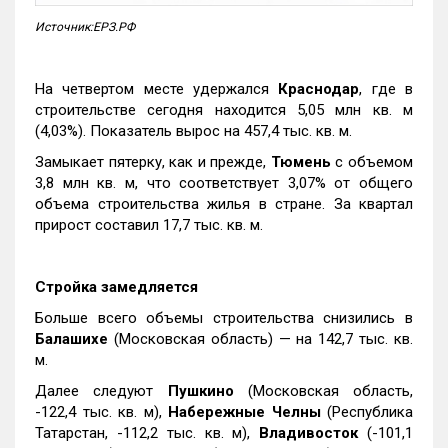
Источник:ЕРЗ.РФ
На четвертом месте удержался
Краснодар
, где в
строительстве сегодня находится 5,05 млн кв. м
(4,03%). Показатель вырос на 457,4 тыс. кв. м.
Замыкает пятерку, как и прежде,
Тюмень
с объемом
3,8 млн кв. м, что соответствует 3,07% от общего
объема строительства жилья в стране. За квартал
прирост составил 17,7 тыс. кв. м.
Стройка замедляется
Больше всего объемы строительства снизились в
Балашихе
(Московская область) — на 142,7 тыс. кв.
м.
Далее следуют
Пушкино
(Московская область,
-122,4 тыс. кв. м),
Набережные Челны
(Республика
Татарстан, -112,2 тыс. кв. м),
Владивосток
(-101,1