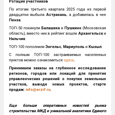
Ротация участников
По итогам третьего квартала 2025 года из первой
двадцатки выбыла
Астрахань
, а добавилась в нее
Пенза
.
ТОП-50 покинули
Балашиха
и
Пушкино
(Московская
область), вместо них в рейтинг вошли
Архангельск
и
Нальчик
.
ТОП-100 пополнили
Энгельс
,
Мариуполь
и
Кызыл
.
С полным ТОП-100 застраиваемых населенных
пунктов можно ознакомиться
здесь
.
Принимаем заказы на глубинное исследование
регионов, городов или локаций для принятия
управленческих решений о покупке земельных
участков, выводе новых проектов, старте
продаж:
info@erzrf.ru
.
Еще больше оперативных новостей рынка
строительства МКД и уникальной аналитики Единого