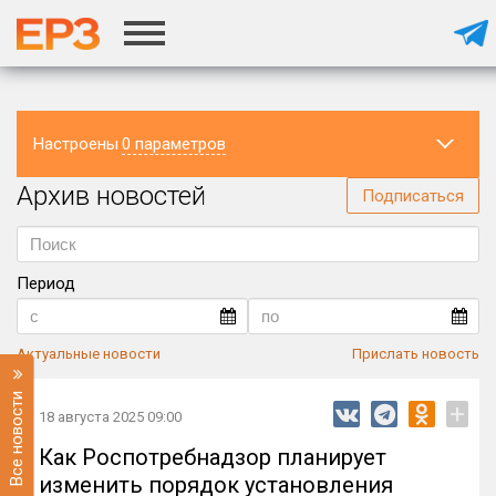
Настроены
0 параметров
Архив новостей
Регион
Подписаться
Период
Актуальные новости
Прислать новость
Все новости
+
18 августа 2025 09:00
Как Роспотребнадзор планирует
изменить порядок установления