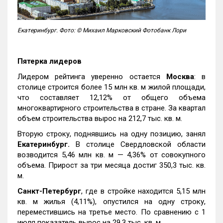
Екатеринбург. Фото: © Михаил Марковский Фотобанк Лори
Пятерка лидеров
Лидером рейтинга уверенно остается
Москва
: в
столице строится более 15 млн кв. м жилой площади,
что составляет 12,12% от общего объема
многоквартирного строительства в стране. За квартал
объем строительства вырос на 212,7 тыс. кв. м.
Вторую строку, поднявшись на одну позицию, занял
Екатеринбург.
В столице Свердловской области
возводится 5,46 млн кв. м — 4,36% от совокупного
объема. Прирост за три месяца достиг 350,3 тыс. кв.
м.
Санкт-Петербург
, где в стройке находится 5,15 млн
кв. м жилья (4,11%), опустился на одну строку,
переместившись на третье место. По сравнению с 1
июля показатель вырос на 29,3 тыс. кв. м.