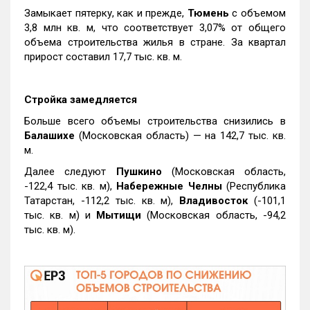
Замыкает пятерку, как и прежде,
Тюмень
с объемом
3,8 млн кв. м, что соответствует 3,07% от общего
объема строительства жилья в стране. За квартал
прирост составил 17,7 тыс. кв. м.
Стройка замедляется
Больше всего объемы строительства снизились в
Балашихе
(Московская область) — на 142,7 тыс. кв.
м.
Далее следуют
Пушкино
(Московская область,
-122,4 тыс. кв. м),
Набережные Челны
(Республика
Татарстан, -112,2 тыс. кв. м),
Владивосток
(-101,1
тыс. кв. м) и
Мытищи
(Московская область, -94,2
тыс. кв. м).