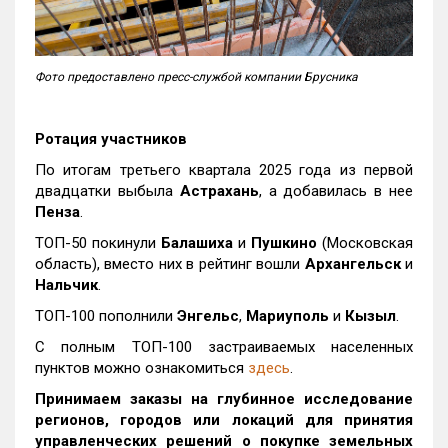
Фото предоставлено пресс-службой компании Брусника
Ротация участников
По итогам третьего квартала 2025 года из первой
двадцатки выбыла
Астрахань
, а добавилась в нее
Пенза
.
ТОП-50 покинули
Балашиха
и
Пушкино
(Московская
область), вместо них в рейтинг вошли
Архангельск
и
Нальчик
.
ТОП-100 пополнили
Энгельс
,
Мариуполь
и
Кызыл
.
С полным ТОП-100 застраиваемых населенных
пунктов можно ознакомиться
здесь
.
Принимаем заказы на глубинное исследование
регионов, городов или локаций для принятия
управленческих решений о покупке земельных