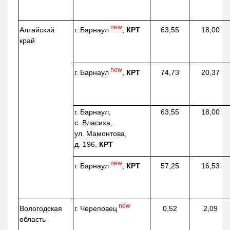
new
г. Барнаул
,
КРТ
Алтайский
63,55
18,00
край
new
г. Барнаул
,
КРТ
74,73
20,37
г. Барнаул,
63,55
18,00
с. Власиха,
ул. Мамонтова,
д. 196,
КРТ
new
г. Барнаул
,
КРТ
57,25
16,53
new
г. Череповец
Вологодская
0,52
2,09
область