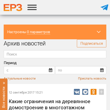
Настроены
0 параметров
Архив новостей
Регион
Подписаться
Период
Актуальные новости
Прислать новость
Все новости
+
12 сентября 2017 15:21
Какие ограничения на деревянное
домостроение в многоэтажном