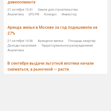
девелопмента
21 октября 15:41
Земля для строительства
Аналитика
ЕРЗ.РФ
Конкурс
Инвестор
Аренда жилья в Москве за год подешевела на
27%
21 октября 14:56
Арендное жилье
Площадь квартир
Доходы населения
Территориальное распределение
Аналитика
В сентябре выдачи льготной ипотеки начали
снижаться, а рыночной — расти
21 октября 14:11
Ипотека
Субсидирование ипотеки
Объем ИЖК
Количество ИЖК
Экспертное мнение
Виталий Мутко — Владимиру Путину: россияне
стали чаще выкупать квартиры без кредитов
21 октября 12:57
ДОМ.РФ
Проектное финансирование