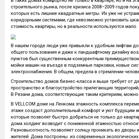
В таких домах комфортно не только в квартире, но и на э
строительного рынка, после кризиса 2008–2009 годов пок
которых есть лишние квадратные метры. Их уже не устра
коридорными системами, где невозможно установить шка
стоимость квартиры, но в реальности используются мало.
В нашем городе люди уже привыкли к удобным лифтам до 
общего пользования и даже к ландшафтному дизайну воз
пунктов был существенным конкурентным преимуществом.
мойки машин на въезде в подземные парковки, новые сис
электроснабжения. В общем, предела в стремлении человек
Строительство домов бизнес-класса и выше требует от 
пространство и благоустройство прилегающих территорий,
В Рязани дома, соответствующие таким критериям, можно 
В VELLCOM доме на Ленкома этажность комплекса перемен
этаже создаст дополнительный комфорт и уют будущим 
которые позволят быстро добраться не только до квартир
дома холдинг возводит с пониженной этажностью относи
Разновысотность позволяет солнцу проникать во дворы и
жителей. Дома построены из современных экологических