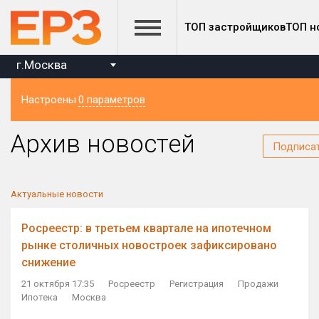
ТОП застройщиков
ТОП н
г.Москва
Настроены
0 параметров
Регион
Архив новостей
Подписа
Актуальные новости
Росреестр: в третьем квартале на ипотечном
рынке столичных новостроек зафиксировано
снижение
21 октября 17:35
Росреестр
Регистрация
Продажи
Ипотека
Москва