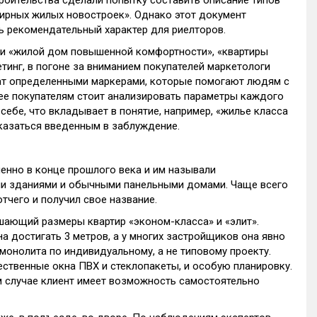
оительства сделали попытку составить описание типов
ирных жилых новостроек». Однако этот документ
ь рекомендательный характер для риелторов.
и «жилой дом повышенной комфортности», «квартиры
тинг, в погоне за вниманием покупателей маркетологи
т определенными маркерами, которые помогают людям с
нее покупателям стоит анализировать параметры каждого
себе, что вкладывает в понятие, например, «жилье класса
оказаться введенным в заблуждение.
енно в конце прошлого века и им называли
ми зданиями и обычными панельными домами. Чаще всего
тчего и получил свое название.
ающий размеры квартир «эконом-класса» и «элит».
 достигать 3 метров, а у многих застройщиков она явно
 монолита по индивидуальному, а не типовому проекту.
твенные окна ПВХ и стеклопакеты, и особую планировку.
м случае клиент имеет возможность самостоятельно