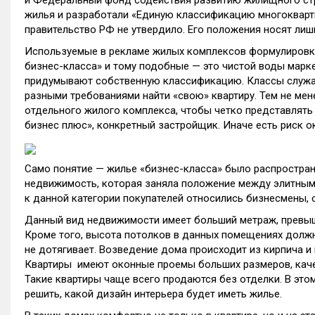
и Федеральный фонд содействия развитию жилищного стр
жилья и разработали «Единую классификацию многокварт
правительство РФ не утвердило. Его положения носят лиш
Используемые в рекламе жилых комплексов формулировк
бизнес-класса» и тому подобные — это чистой воды марке
придумывают собственную классификацию. Классы служа
разными требованиями найти «свою» квартиру. Тем не ме
отдельного жилого комплекса, чтобы четко представлять 
бизнес плюс», конкретный застройщик. Иначе есть риск 
Само понятие — жилье «бизнес-класса» было распростран
недвижимость, которая заняла положение между элитны
к данной категории покупателей относились бизнесмены, о
Данный вид недвижимости имеет больший метраж, превыш
Кроме того, высота потолков в данных помещениях должна
не дотягивает. Возведение дома происходит из кирпича и
Квартиры имеют оконные проемы больших размеров, качес
Такие квартиры чаще всего продаются без отделки. В это
решить, какой дизайн интерьера будет иметь жилье.