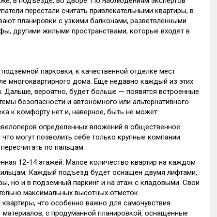
таже, в подъезде, во дворе. По наблюдениям экспертов
упатели перестали считать привлекательными квартиры, в
ивают планировки с узкими балконами, разветвленными
фы, другими жилыми пространствами, которые входят в
подземной парковки, к качественной отделке мест
ле многоквартирного дома. Еще недавно каждый из этих
 Дальше, вероятно, будет больше — появятся встроенные
темы безопасности и автономного или альтернативного
а к комфорту нет и, наверное, быть не может.
девелоперов определенных вложений в общественное
 что могут позволить себе только крупные компании.
пересчитать по пальцам.
ная 12-14 этажей. Малое количество квартир на каждом
жильцам. Каждый подъезд будет оснащен двумя лифтами,
ы, но и в подземный паркинг и на этаж с кладовыми. Свои
тельно максимальных высотных отметок.
 квартиры, что особенно важно для самочувствия
 материалов, с продуманной планировкой, оснащенные