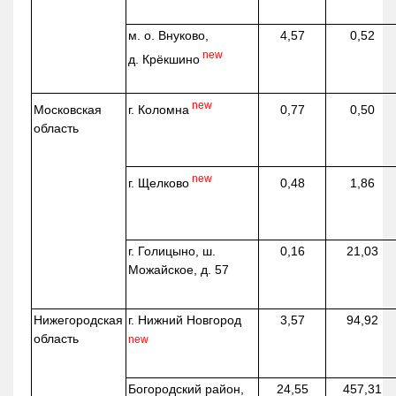
м. о. Внуково,
4,57
0,52
new
д.
Крёкшино
new
г. Коломна
Московская
0,77
0,50
область
new
г. Щелково
0,48
1,86
г. Голицыно, ш.
0,16
21,03
Можайское, д. 57
Нижегородская
г. Нижний Новгород
3,57
94,92
область
new
Богородский район,
24,55
457,31