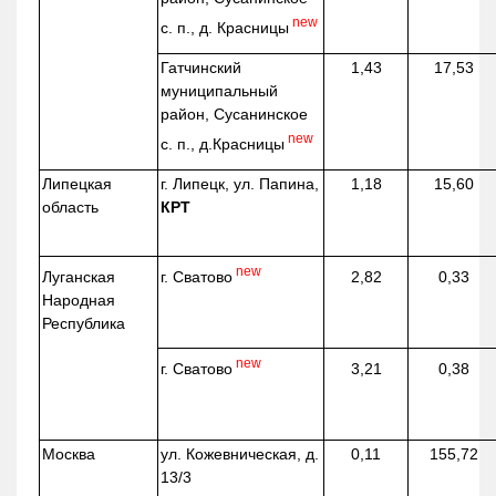
new
с. п., д. Красницы
Гатчинский
1,43
17,53
муниципальный
район, Сусанинское
new
с. п.,
д.Красницы
Липецкая
г. Липецк, ул. Папина,
1,18
15,60
область
КРТ
new
г. Сватово
Луганская
2,82
0,33
Народная
Республика
new
г. Сватово
3,21
0,38
Москва
ул.
Кожевническая
, д.
0,11
155,72
13/3