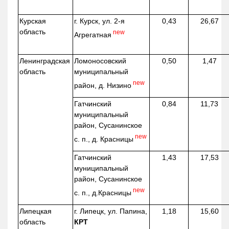
Курская
г. Курск, ул. 2-я
0,43
26,67
область
new
Агрегатная
Ленинградская
Ломоносовский
0,50
1,47
область
муниципальный
new
район, д.
Низино
Гатчинский
0,84
11,73
муниципальный
район, Сусанинское
new
с. п., д. Красницы
Гатчинский
1,43
17,53
муниципальный
район, Сусанинское
new
с. п.,
д.Красницы
Липецкая
г. Липецк, ул. Папина,
1,18
15,60
область
КРТ