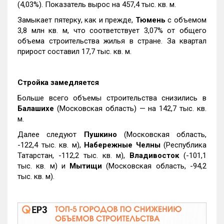
(4,03%). Показатель вырос на 457,4 тыс. кв. м.
Замыкает пятерку, как и прежде,
Тюмень
с объемом
3,8 млн кв. м, что соответствует 3,07% от общего
объема строительства жилья в стране. За квартал
прирост составил 17,7 тыс. кв. м.
Стройка замедляется
Больше всего объемы строительства снизились в
Балашихе
(Московская область) — на 142,7 тыс. кв.
м.
Далее следуют
Пушкино
(Московская область,
-122,4 тыс. кв. м),
Набережные Челны
(Республика
Татарстан, -112,2 тыс. кв. м),
Владивосток
(-101,1
тыс. кв. м) и
Мытищи
(Московская область, -94,2
тыс. кв. м).