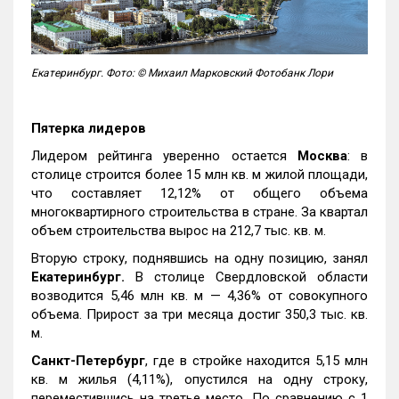
Екатеринбург. Фото: © Михаил Марковский Фотобанк Лори
Пятерка лидеров
Лидером рейтинга уверенно остается
Москва
: в
столице строится более 15 млн кв. м жилой площади,
что составляет 12,12% от общего объема
многоквартирного строительства в стране. За квартал
объем строительства вырос на 212,7 тыс. кв. м.
Вторую строку, поднявшись на одну позицию, занял
Екатеринбург.
В столице Свердловской области
возводится 5,46 млн кв. м — 4,36% от совокупного
объема. Прирост за три месяца достиг 350,3 тыс. кв.
м.
Санкт-Петербург
, где в стройке находится 5,15 млн
кв. м жилья (4,11%), опустился на одну строку,
переместившись на третье место. По сравнению с 1