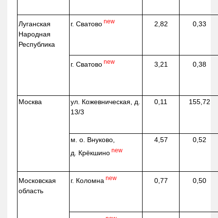
new
г. Сватово
Луганская
2,82
0,33
Народная
Республика
new
г. Сватово
3,21
0,38
Москва
ул.
Кожевническая
, д.
0,11
155,72
13/3
м. о. Внуково,
4,57
0,52
new
д.
Крёкшино
new
г. Коломна
Московская
0,77
0,50
область