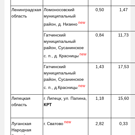
Ленинградская
Ломоносовский
0,50
1,47
область
муниципальный
new
район, д.
Низино
Гатчинский
0,84
11,73
муниципальный
район, Сусанинское
new
с. п., д. Красницы
Гатчинский
1,43
17,53
муниципальный
район, Сусанинское
new
с. п.,
д.Красницы
Липецкая
г. Липецк, ул. Папина,
1,18
15,60
область
КРТ
new
г. Сватово
Луганская
2,82
0,33
Народная