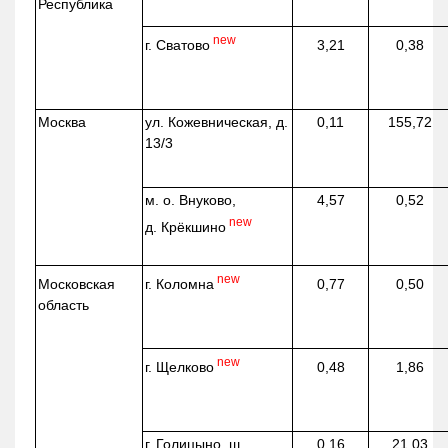
Республика
new
г. Сватово
3,21
0,38
Москва
ул.
Кожевническая
, д.
0,11
155,72
13/3
м. о. Внуково,
4,57
0,52
new
д.
Крёкшино
new
г. Коломна
Московская
0,77
0,50
область
new
г. Щелково
0,48
1,86
г. Голицыно, ш.
0,16
21,03