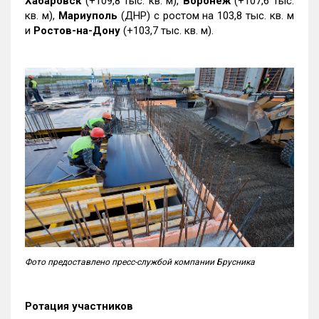
Хабаровск
(+109,8 тыс. кв. м),
Воронеж
(+107,6 тыс.
кв. м),
Мариуполь
(ДНР) с ростом на 103,8 тыс. кв. м
и
Ростов-на-Дону
(+103,7 тыс. кв. м).
Фото предоставлено пресс-службой компании Брусника
Ротация участников