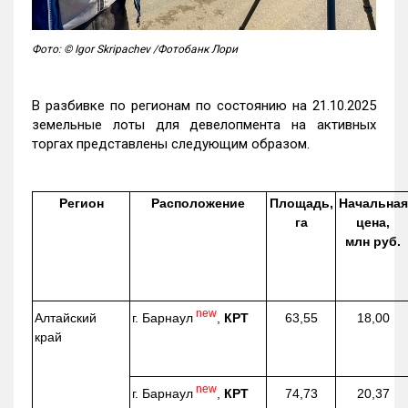
Фото: © Igor Skripachev /Фотобанк Лори
В разбивке по регионам по состоянию на 21.10.2025
земельные лоты для девелопмента на активных
торгах представлены следующим образом.
Регион
Расположение
Площадь,
Начальная
га
цена,
млн руб.
new
г. Барнаул
,
КРТ
Алтайский
63,55
18,00
край
new
г. Барнаул
,
КРТ
74,73
20,37