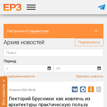
Настроены
0 параметров
Архив новостей
Регион
Подписаться
Период
Актуальные новости
Прислать новость
Все новости
+
10 июня 2020 08:50
Лекторий Брусники: как извлечь из
архитектуры практическую пользу