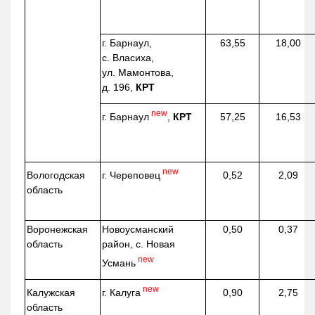
г. Барнаул,
63,55
18,00
с. Власиха,
ул. Мамонтова,
д. 196,
КРТ
new
г. Барнаул
,
КРТ
57,25
16,53
new
г. Череповец
Вологодская
0,52
2,09
область
Воронежская
Новоусманский
0,50
0,37
область
район, с. Новая
new
Усмань
new
г. Калуга
Калужская
0,90
2,75
область