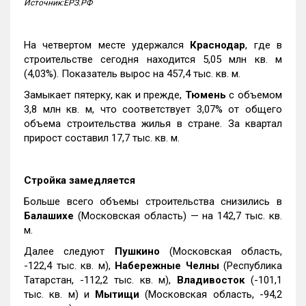
Источник:ЕРЗ.РФ
На четвертом месте удержался
Краснодар
, где в
строительстве сегодня находится 5,05 млн кв. м
(4,03%). Показатель вырос на 457,4 тыс. кв. м.
Замыкает пятерку, как и прежде,
Тюмень
с объемом
3,8 млн кв. м, что соответствует 3,07% от общего
объема строительства жилья в стране. За квартал
прирост составил 17,7 тыс. кв. м.
Стройка замедляется
Больше всего объемы строительства снизились в
Балашихе
(Московская область) — на 142,7 тыс. кв.
м.
Далее следуют
Пушкино
(Московская область,
-122,4 тыс. кв. м),
Набережные Челны
(Республика
Татарстан, -112,2 тыс. кв. м),
Владивосток
(-101,1
тыс. кв. м) и
Мытищи
(Московская область, -94,2