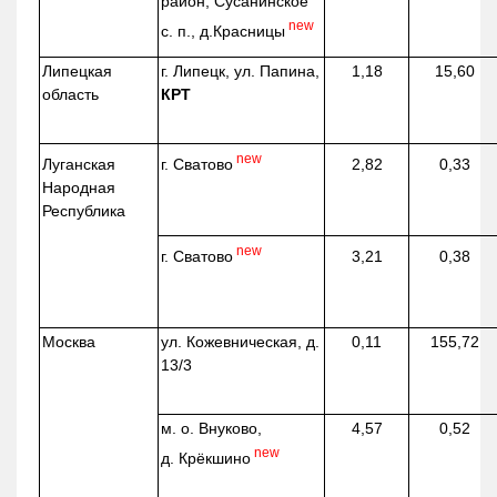
район, Сусанинское
new
с. п.,
д.Красницы
Липецкая
г. Липецк, ул. Папина,
1,18
15,60
область
КРТ
new
г. Сватово
Луганская
2,82
0,33
Народная
Республика
new
г. Сватово
3,21
0,38
Москва
ул.
Кожевническая
, д.
0,11
155,72
13/3
м. о. Внуково,
4,57
0,52
new
д.
Крёкшино