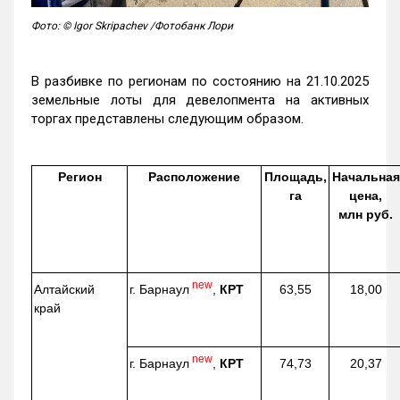
Фото: © Igor Skripachev /Фотобанк Лори
В разбивке по регионам по состоянию на 21.10.2025
земельные лоты для девелопмента на активных
торгах представлены следующим образом.
Регион
Расположение
Площадь,
Начальная
га
цена,
млн руб.
new
г. Барнаул
,
КРТ
Алтайский
63,55
18,00
край
new
г. Барнаул
,
КРТ
74,73
20,37