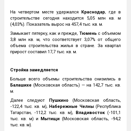
На четвертом месте удержался
Краснодар
, где в
строительстве сегодня находится 5,05 млн кв. м
(4,03%). Показатель вырос на 457,4 тыс. кв. м.
Замыкает пятерку, как и прежде,
Тюмень
с объемом
3,8 млн кв. м, что соответствует 3,07% от общего
объема строительства жилья в стране. За квартал
прирост составил 17,7 тыс. кв. м.
Стройка замедляется
Больше всего объемы строительства снизились в
Балашихе
(Московская область) — на 142,7 тыс. кв.
м.
Далее следуют
Пушкино
(Московская область,
-122,4 тыс. кв. м),
Набережные Челны
(Республика
Татарстан, -112,2 тыс. кв. м),
Владивосток
(-101,1
тыс. кв. м) и
Мытищи
(Московская область, -94,2
тыс. кв. м).