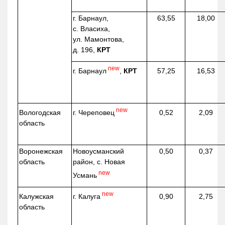
г. Барнаул,
63,55
18,00
с. Власиха,
ул. Мамонтова,
д. 196,
КРТ
new
г. Барнаул
,
КРТ
57,25
16,53
new
г. Череповец
Вологодская
0,52
2,09
область
Воронежская
Новоусманский
0,50
0,37
область
район, с. Новая
new
Усмань
new
г. Калуга
Калужская
0,90
2,75
область