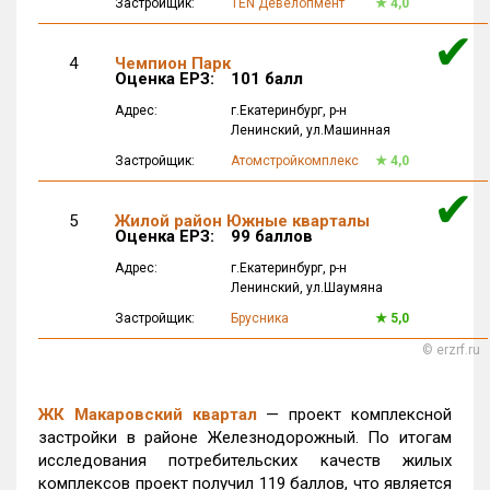
Застройщик:
TEN Девелопмент
★
4,0
✔
4
Чемпион Парк
Оценка ЕРЗ:
101 балл
Адрес:
г.Екатеринбург
, р-н
Ленинский,
ул.Машинная
Застройщик:
Атомстройкомплекс
★
4,0
✔
5
Жилой район Южные кварталы
Оценка ЕРЗ:
99 баллов
Адрес:
г.Екатеринбург
, р-н
Ленинский,
ул.Шаумяна
Застройщик:
Брусника
★
5,0
© erzrf.ru
ЖК Макаровский квартал
— проект комплексной
застройки в районе Железнодорожный. По итогам
исследования потребительских качеств жилых
комплексов проект получил 119 баллов, что является