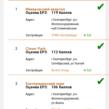
✔
1
Макаровский
квартал
Оценка ЕРЗ:
119 баллов
Адрес:
г.Екатеринбург
, р-н
Железнодорожный,
наб.Олимпийская
Застройщик:
УГМК-Застройщик
★
5,0
✔
2
Clever
Park
Оценка ЕРЗ:
112 баллов
Адрес:
г.Екатеринбург
, р-н
Октябрьский,
ул.Ткачей
Застройщик:
Acons
Group
★
5,0
✔
3
Екатерининский парк
Оценка ЕРЗ:
106 баллов
Адрес:
г.Екатеринбург
, р-н
Железнодорожный,
ул.Азина