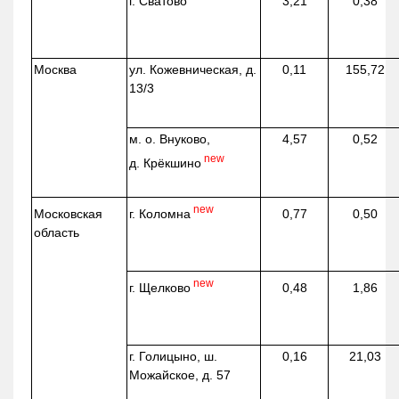
г. Сватово
3,21
0,38
Москва
ул.
Кожевническая
, д.
0,11
155,72
13/3
м. о. Внуково,
4,57
0,52
new
д.
Крёкшино
new
г. Коломна
Московская
0,77
0,50
область
new
г. Щелково
0,48
1,86
г. Голицыно, ш.
0,16
21,03
Можайское, д. 57