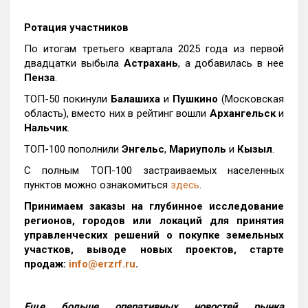
Ротация участников
По итогам третьего квартала 2025 года из первой
двадцатки выбыла
Астрахань
, а добавилась в нее
Пенза
.
ТОП-50 покинули
Балашиха
и
Пушкино
(Московская
область), вместо них в рейтинг вошли
Архангельск
и
Нальчик
.
ТОП-100 пополнили
Энгельс
,
Мариуполь
и
Кызыл
.
С полным ТОП-100 застраиваемых населенных
пунктов можно ознакомиться
здесь
.
Принимаем заказы на глубинное исследование
регионов, городов или локаций для принятия
управленческих решений о покупке земельных
участков, выводе новых проектов, старте
продаж:
info@erzrf.ru
.
Еще больше оперативных новостей рынка