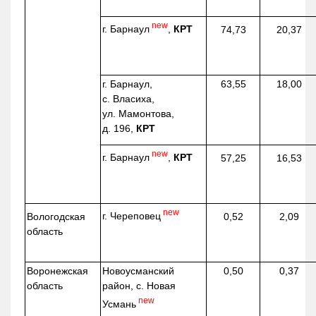
new
г. Барнаул
,
КРТ
74,73
20,37
г. Барнаул,
63,55
18,00
с. Власиха,
ул. Мамонтова,
д. 196,
КРТ
new
г. Барнаул
,
КРТ
57,25
16,53
new
г. Череповец
Вологодская
0,52
2,09
область
Воронежская
Новоусманский
0,50
0,37
область
район, с. Новая
new
Усмань