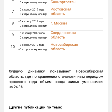
Башкортостан
0 к прошлому месяцу
Ростовская
0 к концу 2017 года
7
1 
область
0 к прошлому месяцу
−5 к концу 2017 года
8
г. Москва
1 
0 к прошлому месяцу
Свердловская
+1 к концу 2017 года
9
1 
область
0 к прошлому месяцу
Новосибирская
−2 к концу 2017 года
10
1 
область
+1 к прошлому месяцу
Худшую динамику показывает Новосибирская
область, где по сравнению с аналогичным периодом
прошлого года объем ввода жилья уменьшился
на 24,3%.
Другие публикации по теме: