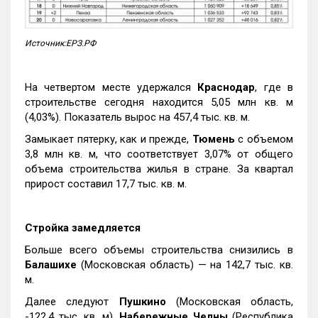
Источник:ЕРЗ.РФ
На четвертом месте удержался
Краснодар
, где в
строительстве сегодня находится 5,05 млн кв. м
(4,03%). Показатель вырос на 457,4 тыс. кв. м.
Замыкает пятерку, как и прежде,
Тюмень
с объемом
3,8 млн кв. м, что соответствует 3,07% от общего
объема строительства жилья в стране. За квартал
прирост составил 17,7 тыс. кв. м.
Стройка замедляется
Больше всего объемы строительства снизились в
Балашихе
(Московская область) — на 142,7 тыс. кв.
м.
Далее следуют
Пушкино
(Московская область,
-122,4 тыс. кв. м),
Набережные Челны
(Республика