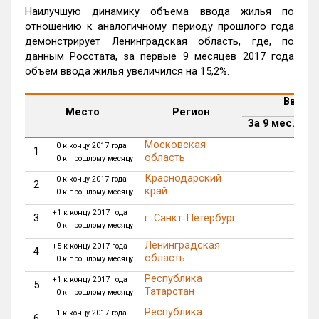
Наилучшую динамику объема ввода жилья по
отношению к аналогичному периоду прошлого года
демонстрирует Ленинградская область, где, по
данным Росстата, за первые 9 месяцев 2017 года
объем ввода жилья увеличился на 15,2%.
Ввод ж
Место
Регион
За 9 мес. 2016
Московская
0 к концу 2017 года
1
5 
область
0 к прошлому месяцу
Краснодарский
0 к концу 2017 года
2
3 
край
0 к прошлому месяцу
+1 к концу 2017 года
3
г. Санкт‑Петербург
1 
0 к прошлому месяцу
Ленинградская
+5 к концу 2017 года
4
1 
область
0 к прошлому месяцу
Республика
+1 к концу 2017 года
5
1 
Татарстан
0 к прошлому месяцу
Республика
−1 к концу 2017 года
6
1 