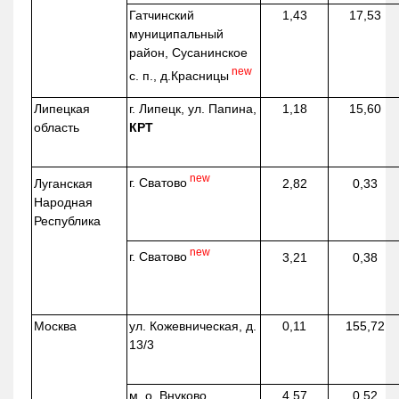
Гатчинский
1,43
17,53
муниципальный
район, Сусанинское
new
с. п.,
д.Красницы
Липецкая
г. Липецк, ул. Папина,
1,18
15,60
область
КРТ
new
г. Сватово
Луганская
2,82
0,33
Народная
Республика
new
г. Сватово
3,21
0,38
Москва
ул.
Кожевническая
, д.
0,11
155,72
13/3
м. о. Внуково,
4,57
0,52