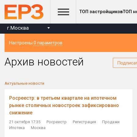
ТОП застройщиков
ТОП н
г.Москва
Настроены
0 параметров
Регион
Архив новостей
Подписа
Актуальные новости
Росреестр: в третьем квартале на ипотечном
рынке столичных новостроек зафиксировано
снижение
21 октября 17:35
Росреестр
Регистрация
Продажи
Ипотека
Москва