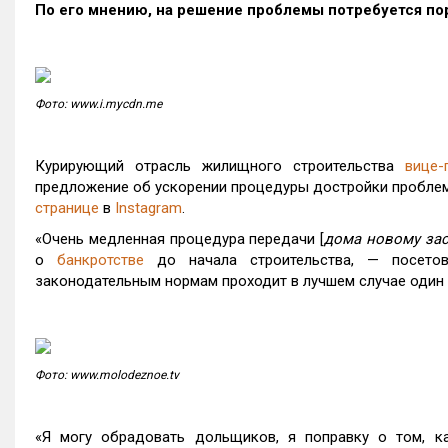
По его мнению, на решение проблемы потребуется по
Фото: www.i.mycdn.me
Курирующий отрасль жилищного строительства
вице-
предложение об ускорении процедуры достройки проблем
странице
в
Instagram
.
«Очень медленная процедура передачи [
дома новому за
о
банкротстве
до начала строительства, — посето
законодательным нормам проходит в лучшем случае один 
Фото: www.molodeznoe.tv
«Я могу обрадовать дольщиков, я поправку о том, ка