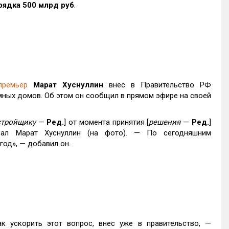
рядка 500 млрд руб
.
премьер
Марат Хуснуллин
внес в Правительство РФ
ных домов. Об этом он сообщил в прямом эфире на своей
стройщику
—
Ред.
] от момента принятия [
решения
—
Ред.
]
вал Марат Хуснуллин (на фото). — По сегодняшним
год», — добавил он.
к ускорить этот вопрос, внес уже в правительство, —