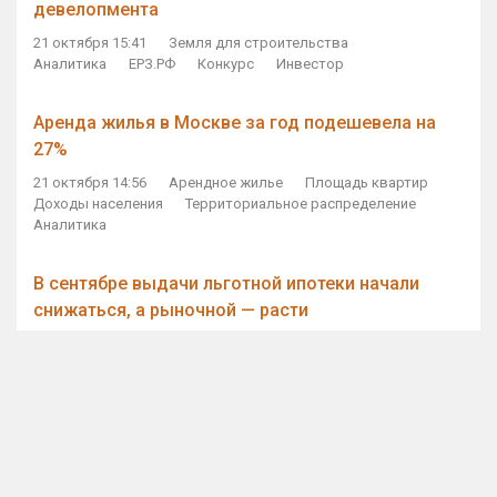
девелопмента
21 октября 15:41
Земля для строительства
Аналитика
ЕРЗ.РФ
Конкурс
Инвестор
Аренда жилья в Москве за год подешевела на
27%
21 октября 14:56
Арендное жилье
Площадь квартир
Доходы населения
Территориальное распределение
Аналитика
В сентябре выдачи льготной ипотеки начали
снижаться, а рыночной — расти
21 октября 14:11
Ипотека
Субсидирование ипотеки
Объем ИЖК
Количество ИЖК
Экспертное мнение
Виталий Мутко — Владимиру Путину: россияне
стали чаще выкупать квартиры без кредитов
21 октября 12:57
ДОМ.РФ
Проектное финансирование