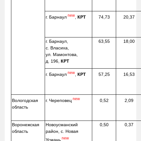
new
г. Барнаул
,
КРТ
74,73
20,37
г. Барнаул,
63,55
18,00
с. Власиха,
ул. Мамонтова,
д. 196,
КРТ
new
г. Барнаул
,
КРТ
57,25
16,53
new
г. Череповец
Вологодская
0,52
2,09
область
Воронежская
Новоусманский
0,50
0,37
область
район, с. Новая
new
Усмань