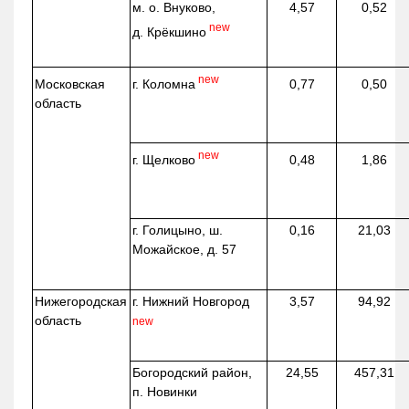
м. о. Внуково,
4,57
0,52
new
д.
Крёкшино
new
г. Коломна
Московская
0,77
0,50
область
new
г. Щелково
0,48
1,86
г. Голицыно, ш.
0,16
21,03
Можайское, д. 57
Нижегородская
г. Нижний Новгород
3,57
94,92
область
new
Богородский район,
24,55
457,31
п. Новинки