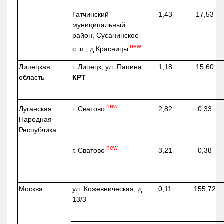
Гатчинский
1,43
17,53
муниципальный
район, Сусанинское
new
с. п.,
д.Красницы
Липецкая
г. Липецк, ул. Папина,
1,18
15,60
область
КРТ
new
г. Сватово
Луганская
2,82
0,33
Народная
Республика
new
г. Сватово
3,21
0,38
Москва
ул.
Кожевническая
, д.
0,11
155,72
13/3