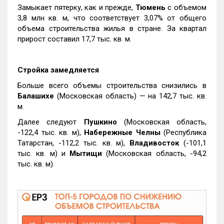
Замыкает пятерку, как и прежде,
Тюмень
с объемом
3,8 млн кв. м, что соответствует 3,07% от общего
объема строительства жилья в стране. За квартал
прирост составил 17,7 тыс. кв. м.
Стройка замедляется
Больше всего объемы строительства снизились в
Балашихе
(Московская область) — на 142,7 тыс. кв.
м.
Далее следуют
Пушкино
(Московская область,
-122,4 тыс. кв. м),
Набережные Челны
(Республика
Татарстан, -112,2 тыс. кв. м),
Владивосток
(-101,1
тыс. кв. м) и
Мытищи
(Московская область, -94,2
тыс. кв. м).