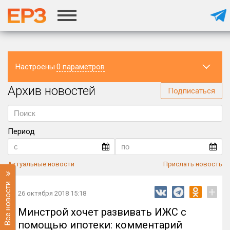
Настроены
0 параметров
Архив новостей
Регион
Подписаться
Период
Актуальные новости
Прислать новость
Все новости
+
26 октября 2018 15:18
Минстрой хочет развивать ИЖС с
помощью ипотеки: комментарий