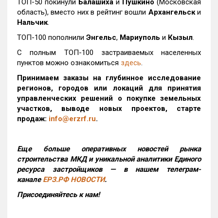
ТОП-50 покинули
Балашиха
и
Пушкино
(Московская
область), вместо них в рейтинг вошли
Архангельск
и
Нальчик
.
ТОП-100 пополнили
Энгельс
,
Мариуполь
и
Кызыл
.
С полным ТОП-100 застраиваемых населенных
пунктов можно ознакомиться
здесь
.
Принимаем заказы на глубинное исследование
регионов, городов или локаций для принятия
управленческих решений о покупке земельных
участков, выводе новых проектов, старте
продаж:
info@erzrf.ru
.
Еще больше оперативных новостей рынка
строительства МКД и уникальной аналитики Единого
ресурса застройщиков — в нашем телеграм-
канале
ЕРЗ.РФ НОВОСТИ
.
Присоединяйтесь к нам!