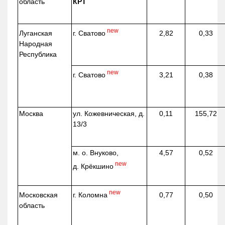
область
КРТ
new
г. Сватово
Луганская
2,82
0,33
Народная
Республика
new
г. Сватово
3,21
0,38
Москва
ул.
Кожевническая
, д.
0,11
155,72
13/3
м. о. Внуково,
4,57
0,52
new
д.
Крёкшино
new
г. Коломна
Московская
0,77
0,50
область