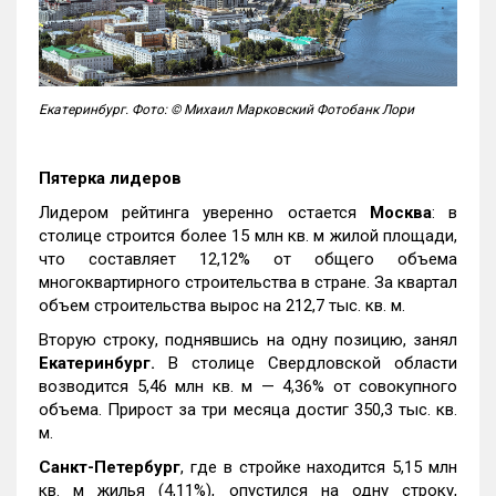
Екатеринбург. Фото: © Михаил Марковский Фотобанк Лори
Пятерка лидеров
Лидером рейтинга уверенно остается
Москва
: в
столице строится более 15 млн кв. м жилой площади,
что составляет 12,12% от общего объема
многоквартирного строительства в стране. За квартал
объем строительства вырос на 212,7 тыс. кв. м.
Вторую строку, поднявшись на одну позицию, занял
Екатеринбург.
В столице Свердловской области
возводится 5,46 млн кв. м — 4,36% от совокупного
объема. Прирост за три месяца достиг 350,3 тыс. кв.
м.
Санкт-Петербург
, где в стройке находится 5,15 млн
кв. м жилья (4,11%), опустился на одну строку,