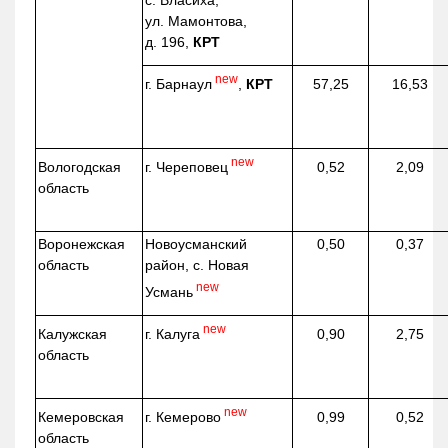
с. Власиха,
ул. Мамонтова,
д. 196,
КРТ
new
г. Барнаул
,
КРТ
57,25
16,53
new
г. Череповец
Вологодская
0,52
2,09
область
Воронежская
Новоусманский
0,50
0,37
область
район, с. Новая
new
Усмань
new
г. Калуга
Калужская
0,90
2,75
область
new
г. Кемерово
Кемеровская
0,99
0,52
область