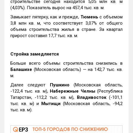
строительстве сегодня находится 5,05 млн кв. м
(4,03%). Показатель вырос на 457,4 тыс. кв. м.
Замыкает пятерку, как и прежде,
Тюмень
с объемом
3,8 млн кв. м, что соответствует 3,07% от общего
объема строительства жилья в стране. За квартал
прирост составил 17,7 тыс. кв. м.
Стройка замедляется
Больше всего объемы строительства снизились в
Балашихе
(Московская область) — на 142,7 тыс. кв.
м.
Далее следуют
Пушкино
(Московская область,
-122,4 тыс. кв. м),
Набережные Челны
(Республика
Татарстан, -112,2 тыс. кв. м),
Владивосток
(-101,1
тыс. кв. м) и
Мытищи
(Московская область, -94,2
тыс. кв. м).