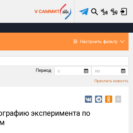
V САММИТ
Настроить фильтр
Период
Прислать новость
+
ографию эксперимента по
ям