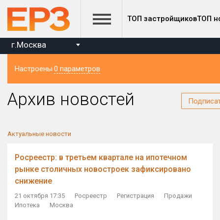
ТОП застройщиков
ТОП н
г.Москва
Настроены
0 параметров
Регион
Архив новостей
Подписа
Актуальные новости
Росреестр: в третьем квартале на ипотечном
рынке столичных новостроек зафиксировано
снижение
21 октября 17:35
Росреестр
Регистрация
Продажи
Ипотека
Москва