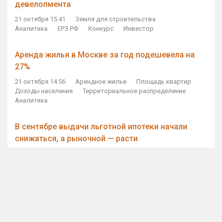
девелопмента
21 октября 15:41
Земля для строительства
Аналитика
ЕРЗ.РФ
Конкурс
Инвестор
Аренда жилья в Москве за год подешевела на
27%
21 октября 14:56
Арендное жилье
Площадь квартир
Доходы населения
Территориальное распределение
Аналитика
В сентябре выдачи льготной ипотеки начали
снижаться, а рыночной — расти
21 октября 14:11
Ипотека
Субсидирование ипотеки
Объем ИЖК
Количество ИЖК
Экспертное мнение
Виталий Мутко — Владимиру Путину: россияне
стали чаще выкупать квартиры без кредитов
21 октября 12:57
ДОМ.РФ
Проектное финансирование