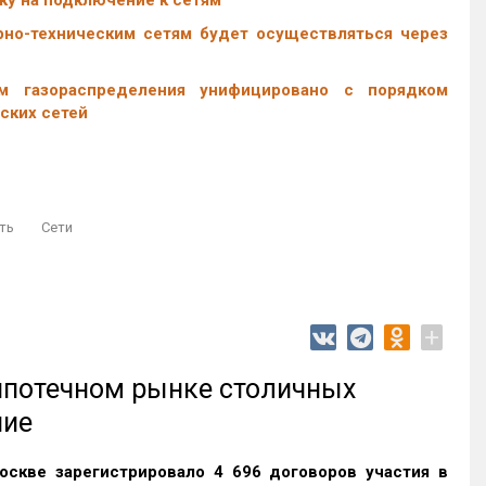
ку на подключение к сетям
но-техническим сетям будет осуществляться через
м газораспределения унифицировано с порядком
ских сетей
ть
Сети
+
 ипотечном рынке столичных
ние
оскве зарегистрировало 4 696 договоров участия в