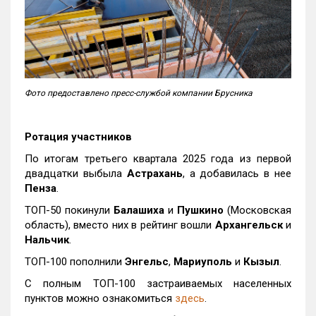
Фото предоставлено пресс-службой компании Брусника
Ротация участников
По итогам третьего квартала 2025 года из первой
двадцатки выбыла
Астрахань
, а добавилась в нее
Пенза
.
ТОП-50 покинули
Балашиха
и
Пушкино
(Московская
область), вместо них в рейтинг вошли
Архангельск
и
Нальчик
.
ТОП-100 пополнили
Энгельс
,
Мариуполь
и
Кызыл
.
С полным ТОП-100 застраиваемых населенных
пунктов можно ознакомиться
здесь
.