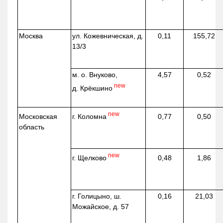
Москва
ул.
Кожевническая
, д.
0,11
155,72
13/3
м. о. Внуково,
4,57
0,52
new
д.
Крёкшино
new
г. Коломна
Московская
0,77
0,50
область
new
г. Щелково
0,48
1,86
г. Голицыно, ш.
0,16
21,03
Можайское, д. 57