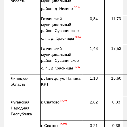
область
муниципальный
new
район, д.
Низино
Гатчинский
0,84
11,73
муниципальный
район, Сусанинское
new
с. п., д. Красницы
Гатчинский
1,43
17,53
муниципальный
район, Сусанинское
new
с. п.,
д.Красницы
Липецкая
г. Липецк, ул. Папина,
1,18
15,60
область
КРТ
new
г. Сватово
Луганская
2,82
0,33
Народная
Республика
new
г. Сватово
3,21
0,38