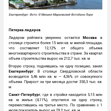
Екатеринбург. Фото: © Михаил Марковский Фотобанк Лори
Пятерка лидеров
Лидером рейтинга уверенно остается
Москва
: в
столице строится более 15 млн кв. м жилой площади,
что составляет 12,12% от общего объема
многоквартирного строительства в стране. За квартал
объем строительства вырос на 212,7 тыс. кв. м.
Вторую строку, поднявшись на одну позицию, занял
Екатеринбург.
В столице Свердловской области
возводится 5,46 млн кв. м — 4,36% от совокупного
объема. Прирост за три месяца достиг 350,3 тыс. кв.
м.
Санкт-Петербург
, где в стройке находится 5,15 млн
кв. м жилья (4,11%), опустился на одну строку,
переместившись на третье место. По сравнению с 1
июля показатель вырос на 29,3 тыс. кв. м.