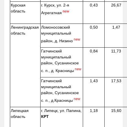
Курская
г. Курск, ул. 2-я
0,43
26,67
область
new
Агрегатная
Ленинградская
Ломоносовский
0,50
1,47
область
муниципальный
new
район, д.
Низино
Гатчинский
0,84
11,73
муниципальный
район, Сусанинское
new
с. п., д. Красницы
Гатчинский
1,43
17,53
муниципальный
район, Сусанинское
new
с. п.,
д.Красницы
Липецкая
г. Липецк, ул. Папина,
1,18
15,60
область
КРТ