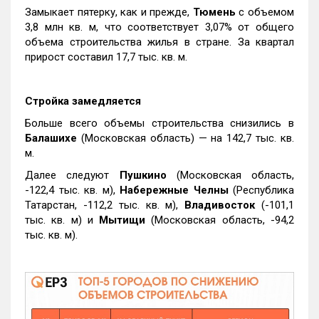
Замыкает пятерку, как и прежде,
Тюмень
с объемом
3,8 млн кв. м, что соответствует 3,07% от общего
объема строительства жилья в стране. За квартал
прирост составил 17,7 тыс. кв. м.
Стройка замедляется
Больше всего объемы строительства снизились в
Балашихе
(Московская область) — на 142,7 тыс. кв.
м.
Далее следуют
Пушкино
(Московская область,
-122,4 тыс. кв. м),
Набережные Челны
(Республика
Татарстан, -112,2 тыс. кв. м),
Владивосток
(-101,1
тыс. кв. м) и
Мытищи
(Московская область, -94,2
тыс. кв. м).