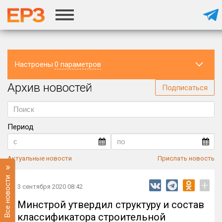
Настроены
0 параметров
Архив новостей
Регион
Подписаться
Период
Актуальные новости
Прислать новость
Все новости
+
3 сентября 2020 08:42
Минстрой утвердил структуру и состав
классификатора строительной