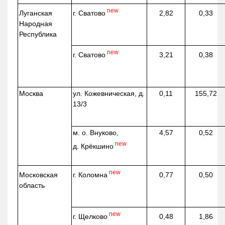
new
г. Сватово
Луганская
2,82
0,33
Народная
Республика
new
г. Сватово
3,21
0,38
Москва
ул.
Кожевническая
, д.
0,11
155,72
13/3
м. о. Внуково,
4,57
0,52
new
д.
Крёкшино
new
г. Коломна
Московская
0,77
0,50
область
new
г. Щелково
0,48
1,86