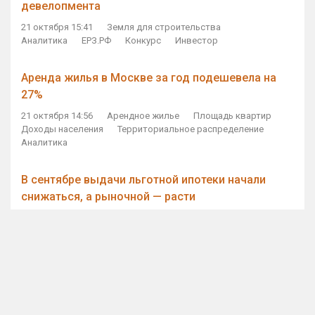
девелопмента
21 октября 15:41
Земля для строительства
Аналитика
ЕРЗ.РФ
Конкурс
Инвестор
Аренда жилья в Москве за год подешевела на
27%
21 октября 14:56
Арендное жилье
Площадь квартир
Доходы населения
Территориальное распределение
Аналитика
В сентябре выдачи льготной ипотеки начали
снижаться, а рыночной — расти
21 октября 14:11
Ипотека
Субсидирование ипотеки
Объем ИЖК
Количество ИЖК
Экспертное мнение
Виталий Мутко — Владимиру Путину: россияне
стали чаще выкупать квартиры без кредитов
21 октября 12:57
ДОМ.РФ
Проектное финансирование