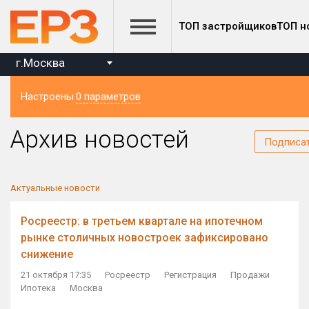
ТОП застройщиков
ТОП н
г.Москва
Настроены
0 параметров
Регион
Архив новостей
Подписа
Актуальные новости
Росреестр: в третьем квартале на ипотечном
рынке столичных новостроек зафиксировано
снижение
21 октября 17:35
Росреестр
Регистрация
Продажи
Ипотека
Москва