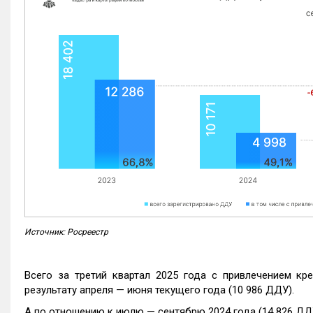
Источник: Росреестр
Всего за третий квартал 2025 года с привлечением кр
результату апреля — июня текущего года (10 986 ДДУ).
А по отношению к июлю — сентябрю 2024 года (14 826 ДДУ