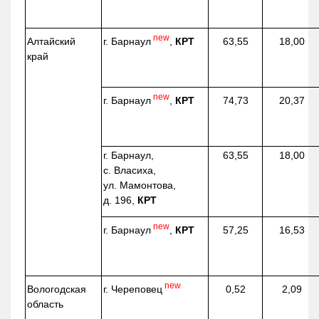
new
г. Барнаул
,
КРТ
Алтайский
63,55
18,00
край
new
г. Барнаул
,
КРТ
74,73
20,37
г. Барнаул,
63,55
18,00
с. Власиха,
ул. Мамонтова,
д. 196,
КРТ
new
г. Барнаул
,
КРТ
57,25
16,53
new
г. Череповец
Вологодская
0,52
2,09
область