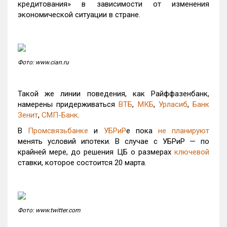
кредитования» в зависимости от изменения
экономической ситуации в стране.
Фото: www.cian.ru
Такой же линии поведения, как Райффазенбанк,
намерены придерживаться
ВТБ
,
МКБ
,
Урласиб
,
Банк
Зенит
,
СМП-Банк
.
В
Промсвязьбанке
и
УБРиР
е пока
не планируют
менять условий ипотеки. В случае с УБРиР — по
крайней мере, до решения ЦБ о размерах
ключевой
ставки, которое состоится 20 марта.
Фото: www.twitter.com