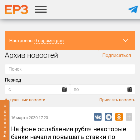
Настроены
0 параметров
Архив новостей
Регион
Подписаться
Период
Актуальные новости
Прислать новость
Все новости
+
16 марта 2020 17:23
На фоне ослабления рубля некоторые
банки начали повышать ставки по