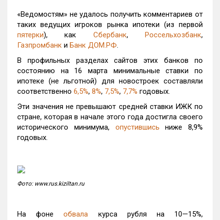
«Ведомостям» не удалось получить комментариев от
таких ведущих игроков рынка ипотеки (из первой
пятерки
), как
Сбербанк
,
Россельхозбанк
,
Газпромбанк
и
Банк ДОМ.РФ
.
В профильных разделах сайтов этих банков по
состоянию на 16 марта минимальные ставки по
ипотеке (не льготной) для новостроек составляли
соответственно
6,5%
,
8%
,
7,5%
,
7,7%
годовых.
Эти значения не превышают средней ставки ИЖК по
стране, которая в начале этого года достигла своего
исторического минимума,
опустившись
ниже 8,9%
годовых.
Фото: www.rus.kiziltan.ru
На фоне
обвала
курса рубля на 10—15%,