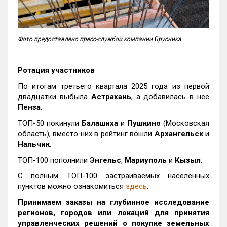
Фото предоставлено пресс-службой компании Брусника
Ротация участников
По итогам третьего квартала 2025 года из первой
двадцатки выбыла
Астрахань
, а добавилась в нее
Пенза
.
ТОП-50 покинули
Балашиха
и
Пушкино
(Московская
область), вместо них в рейтинг вошли
Архангельск
и
Нальчик
.
ТОП-100 пополнили
Энгельс
,
Мариуполь
и
Кызыл
.
С полным ТОП-100 застраиваемых населенных
пунктов можно ознакомиться
здесь
.
Принимаем заказы на глубинное исследование
регионов, городов или локаций для принятия
управленческих решений о покупке земельных