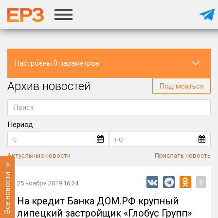
Настроены
0 параметров
Архив новостей
Регион
Подписаться
Период
Актуальные новости
Прислать новость
Все новости
+
25 ноября 2019 16:24
На кредит Банка ДОМ.РФ крупный
липецкий застройщик «Глобус Групп»