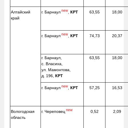
new
г. Барнаул
,
КРТ
Алтайский
63,55
18,00
край
new
г. Барнаул
,
КРТ
74,73
20,37
г. Барнаул,
63,55
18,00
с. Власиха,
ул. Мамонтова,
д. 196,
КРТ
new
г. Барнаул
,
КРТ
57,25
16,53
new
г. Череповец
Вологодская
0,52
2,09
область