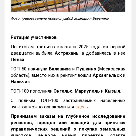
Фото предоставлено пресс-службой компании Брусника
Ротация участников
По итогам третьего квартала 2025 года из первой
двадцатки выбыла
Астрахань
, а добавилась в нее
Пенза
.
ТОП-50 покинули
Балашиха
и
Пушкино
(Московская
область), вместо них в рейтинг вошли
Архангельск
и
Нальчик
.
ТОП-100 пополнили
Энгельс
,
Мариуполь
и
Кызыл
.
С полным ТОП-100 застраиваемых населенных
пунктов можно ознакомиться
здесь
.
Принимаем заказы на глубинное исследование
регионов, городов или локаций для принятия
управленческих решений о покупке земельных
участков, выводе новых проектов, старте