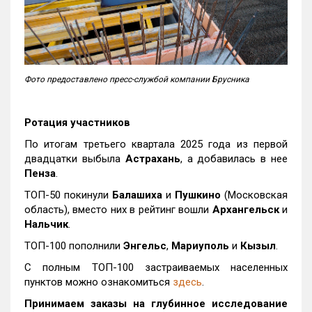
Фото предоставлено пресс-службой компании Брусника
Ротация участников
По итогам третьего квартала 2025 года из первой
двадцатки выбыла
Астрахань
, а добавилась в нее
Пенза
.
ТОП-50 покинули
Балашиха
и
Пушкино
(Московская
область), вместо них в рейтинг вошли
Архангельск
и
Нальчик
.
ТОП-100 пополнили
Энгельс
,
Мариуполь
и
Кызыл
.
С полным ТОП-100 застраиваемых населенных
пунктов можно ознакомиться
здесь
.
Принимаем заказы на глубинное исследование