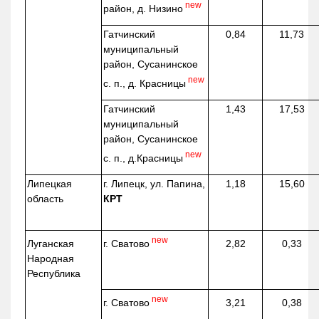
new
район, д.
Низино
Гатчинский
0,84
11,73
муниципальный
район, Сусанинское
new
с. п., д. Красницы
Гатчинский
1,43
17,53
муниципальный
район, Сусанинское
new
с. п.,
д.Красницы
Липецкая
г. Липецк, ул. Папина,
1,18
15,60
область
КРТ
new
г. Сватово
Луганская
2,82
0,33
Народная
Республика
new
г. Сватово
3,21
0,38