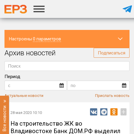
Настроены
0 параметров
Архив новостей
Регион
Подписаться
Период
Актуальные новости
Прислать новость
Все новости
+
28 мая 2020 10:10
На строительство ЖК во
Владивостоке Банк ДОМ.РФ выделил