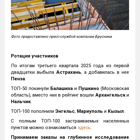
Фото предоставлено пресс-службой компании Брусника
Ротация участников
По итогам третьего квартала 2025 года из первой
двадцатки выбыла
Астрахань
, а добавилась в нее
Пенза
.
ТОП-50 покинули
Балашиха
и
Пушкино
(Московская
область), вместо них в рейтинг вошли
Архангельск
и
Нальчик
.
ТОП-100 пополнили
Энгельс
,
Мариуполь
и
Кызыл
.
С полным ТОП-100 застраиваемых населенных
пунктов можно ознакомиться
здесь
.
Принимаем заказы на глубинное исследование