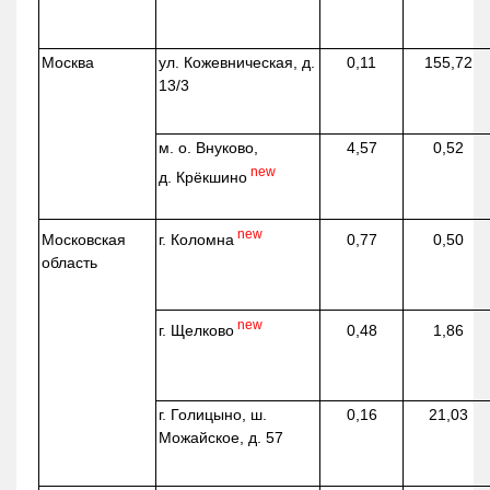
Москва
ул.
Кожевническая
, д.
0,11
155,72
13/3
м. о. Внуково,
4,57
0,52
new
д.
Крёкшино
new
г. Коломна
Московская
0,77
0,50
область
new
г. Щелково
0,48
1,86
г. Голицыно, ш.
0,16
21,03
Можайское, д. 57