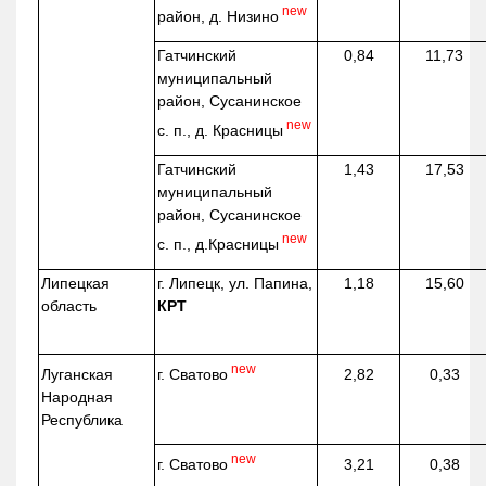
new
район, д.
Низино
Гатчинский
0,84
11,73
муниципальный
район, Сусанинское
new
с. п., д. Красницы
Гатчинский
1,43
17,53
муниципальный
район, Сусанинское
new
с. п.,
д.Красницы
Липецкая
г. Липецк, ул. Папина,
1,18
15,60
область
КРТ
new
г. Сватово
Луганская
2,82
0,33
Народная
Республика
new
г. Сватово
3,21
0,38