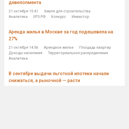
девелопмента
21 октября 15:41
Земля для строительства
Аналитика
ЕРЗ.РФ
Конкурс
Инвестор
Аренда жилья в Москве за год подешевела на
27%
21 октября 14:56
Арендное жилье
Площадь квартир
Доходы населения
Территориальное распределение
Аналитика
В сентябре выдачи льготной ипотеки начали
снижаться, а рыночной — расти
21 октября 14:11
Ипотека
Субсидирование ипотеки
Объем ИЖК
Количество ИЖК
Экспертное мнение
Виталий Мутко — Владимиру Путину: россияне
стали чаще выкупать квартиры без кредитов
21 октября 12:57
ДОМ.РФ
Проектное финансирование