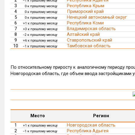
−1 к прошлому месяцу
3
Республика Крым
0 к прошлому месяцу
4
Приморский край
0 к прошлому месяцу
5
Ненецкий автономный округ
0 к прошлому месяцу
6
Республика Коми
+1 к прошлому месяцу
7
Владимирская область
+3 к прошлому месяцу
8
Алтайский край
−2 к прошлому месяцу
9
Ставропольский край
+6 к прошлому месяцу
10
Тамбовская область
−1 к прошлому месяцу
По относительному приросту к аналогичному периоду прош
Новгородская область, где объем ввода застройщиками у
Место
Регион
1
Новгородская область
+1 к прошлому месяцу
2
Республика Адыгея
−1 к прошлому месяцу