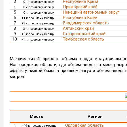
3
Республика Крым
0 к прошлому месяцу
4
Приморский край
0 к прошлому месяцу
5
Ненецкий автономный округ
0 к прошлому месяцу
6
Республика Коми
+1 к прошлому месяцу
7
Владимирская область
+3 к прошлому месяцу
8
Алтайский край
−2 к прошлому месяцу
9
Ставропольский край
+6 к прошлому месяцу
10
Тамбовская область
−1 к прошлому месяцу
Максимальный прирост объема ввода индустриальног
Новгородская области, где объем ввода за месяц вырос
эффекту низкой базы: в прошлом августе объём ввода в
метров.
Место
Регион
1
Орловская область
+19 к прошлому месяцу