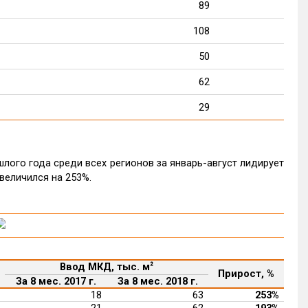
89
90
108
85
50
75
62
70
29
63
лого года среди всех регионов за январь-август лидирует
величился на 253%.
Ввод МКД, тыс. м
²
Прирост, %
За 8 мес. 2017 г.
За 8 мес. 2018 г.
18
63
253%
21
62
193%