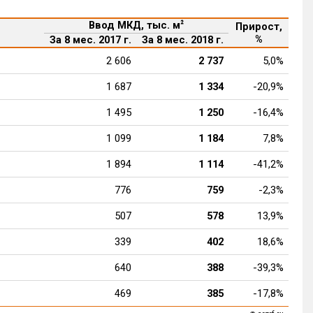
Ввод МКД, тыс. м
Прирост,
²
%
За 8 мес. 2017 г.
За 8 мес. 2018 г.
2 606
2 737
5,0%
1 687
1 334
-20,9%
1 495
1 250
-16,4%
1 099
1 184
7,8%
1 894
1 114
-41,2%
776
759
-2,3%
507
578
13,9%
339
402
18,6%
640
388
-39,3%
469
385
-17,8%