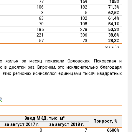
77
159
105%
106
182
71,3%
3
5
62,5%
63
102
61,4%
70
108
54,1%
185
278
50,3%
221
306
38,8%
57
73
28,3%
erzrf.ru
©
о жилья за месяц показали Орловская, Псковская и
 в десятки раз. Впрочем, это исключительно благодаря
 этих регионах исчислялся единицами тысяч квадратных
Ввод МКД, тыс. м
²
Прирост, %
за август 2017 г.
за август 2018 г.
0
7
6600%