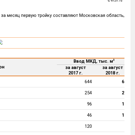
erzrf.ru
©
за месяц первую тройку составляют Московская область,
Ввод МКД, тыс. м
²
он
за август
за август
2017 г.
2018 г.
644
628
254
225
96
153
46
102
120
99