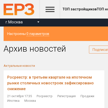
ТОП застройщиков
ТОП н
г.Москва
Настроены
0 параметров
Регион
Архив новостей
Подписа
Актуальные новости
Росреестр: в третьем квартале на ипотечном
рынке столичных новостроек зафиксировано
снижение
21 октября 17:35
Росреестр
Регистрация
Продажи
Ипотека
Москва