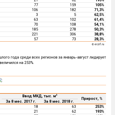
77
159
105%
106
182
71,3%
3
5
62,5%
63
102
61,4%
70
108
54,1%
185
278
50,3%
221
306
38,8%
57
73
28,3%
erzrf.ru
©
лого года среди всех регионов за январь-август лидирует
величился на 253%.
Ввод МКД, тыс. м
²
Прирост, %
За 8 мес. 2017 г.
За 8 мес. 2018 г.
18
63
253%
21
62
193%