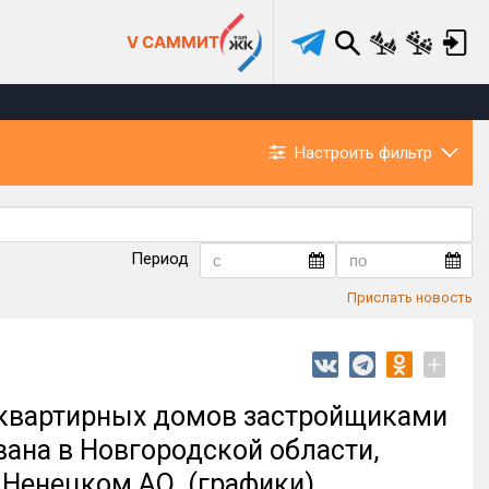
V САММИТ
Настроить фильтр
Период
Прислать новость
+
квартирных домов застройщиками
вана в Новгородской области,
 Ненецком АО (графики)