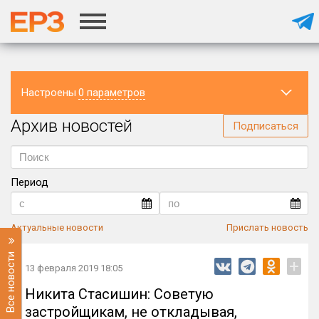
Настроены
0 параметров
Архив новостей
Регион
Подписаться
Период
Актуальные новости
Прислать новость
Все новости
+
13 февраля 2019 18:05
Никита Стасишин: Советую
застройщикам, не откладывая,