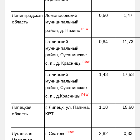
Ленинградская
Ломоносовский
0,50
1,47
область
муниципальный
new
район, д.
Низино
Гатчинский
0,84
11,73
муниципальный
район, Сусанинское
new
с. п., д. Красницы
Гатчинский
1,43
17,53
муниципальный
район, Сусанинское
new
с. п.,
д.Красницы
Липецкая
г. Липецк, ул. Папина,
1,18
15,60
область
КРТ
new
г. Сватово
Луганская
2,82
0,33