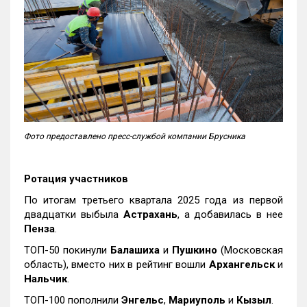
Фото предоставлено пресс-службой компании Брусника
Ротация участников
По итогам третьего квартала 2025 года из первой
двадцатки выбыла
Астрахань
, а добавилась в нее
Пенза
.
ТОП-50 покинули
Балашиха
и
Пушкино
(Московская
область), вместо них в рейтинг вошли
Архангельск
и
Нальчик
.
ТОП-100 пополнили
Энгельс
,
Мариуполь
и
Кызыл
.