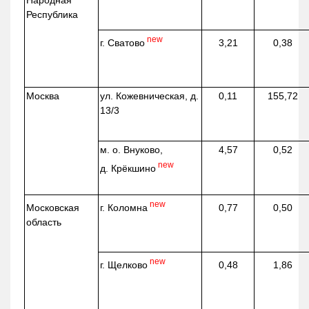
Народная
Республика
new
г. Сватово
3,21
0,38
Москва
ул.
Кожевническая
, д.
0,11
155,72
13/3
м. о. Внуково,
4,57
0,52
new
д.
Крёкшино
new
г. Коломна
Московская
0,77
0,50
область
new
г. Щелково
0,48
1,86