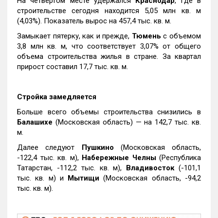
На четвертом месте удержался
Краснодар
, где в
строительстве сегодня находится 5,05 млн кв. м
(4,03%). Показатель вырос на 457,4 тыс. кв. м.
Замыкает пятерку, как и прежде,
Тюмень
с объемом
3,8 млн кв. м, что соответствует 3,07% от общего
объема строительства жилья в стране. За квартал
прирост составил 17,7 тыс. кв. м.
Стройка замедляется
Больше всего объемы строительства снизились в
Балашихе
(Московская область) — на 142,7 тыс. кв.
м.
Далее следуют
Пушкино
(Московская область,
-122,4 тыс. кв. м),
Набережные Челны
(Республика
Татарстан, -112,2 тыс. кв. м),
Владивосток
(-101,1
тыс. кв. м) и
Мытищи
(Московская область, -94,2
тыс. кв. м).