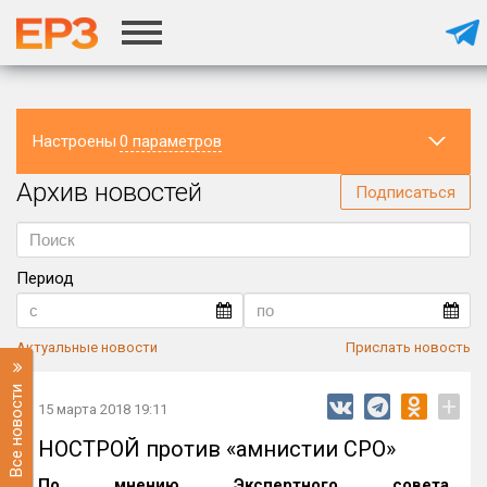
Настроены
0 параметров
Архив новостей
Регион
Подписаться
Период
Актуальные новости
Прислать новость
Все новости
+
15 марта 2018 19:11
НОСТРОЙ против «амнистии СРО»
По мнению Экспертного совета