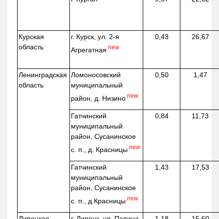
Курская
г. Курск, ул. 2-я
0,43
26,67
область
new
Агрегатная
Ленинградская
Ломоносовский
0,50
1,47
область
муниципальный
new
район, д.
Низино
Гатчинский
0,84
11,73
муниципальный
район, Сусанинское
new
с. п., д. Красницы
Гатчинский
1,43
17,53
муниципальный
район, Сусанинское
new
с. п.,
д.Красницы
Липецкая
г. Липецк, ул. Папина,
1,18
15,60