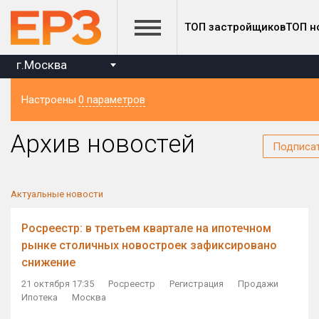
ТОП застройщиков
ТОП н
г.Москва
Настроены
0 параметров
Регион
Архив новостей
Подписа
Актуальные новости
Росреестр: в третьем квартале на ипотечном
рынке столичных новостроек зафиксировано
снижение
21 октября 17:35
Росреестр
Регистрация
Продажи
Ипотека
Москва