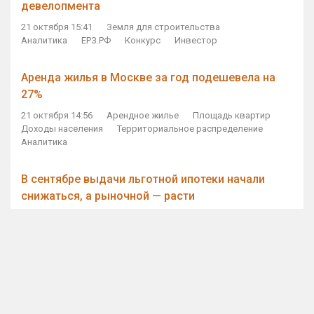
девелопмента
21 октября 15:41
Земля для строительства
Аналитика
ЕРЗ.РФ
Конкурс
Инвестор
Аренда жилья в Москве за год подешевела на
27%
21 октября 14:56
Арендное жилье
Площадь квартир
Доходы населения
Территориальное распределение
Аналитика
В сентябре выдачи льготной ипотеки начали
снижаться, а рыночной — расти
21 октября 14:11
Ипотека
Субсидирование ипотеки
Объем ИЖК
Количество ИЖК
Экспертное мнение
Виталий Мутко — Владимиру Путину: россияне
стали чаще выкупать квартиры без кредитов
21 октября 12:57
ДОМ.РФ
Проектное финансирование