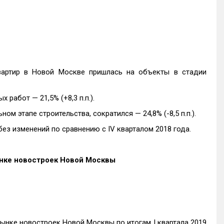
вартир в Новой Москве пришлась на объекты в стадии
х работ — 21,5% (+8,3 п.п.).
м этапе строительства, сократился — 24,8% (-8,5 п.п.).
ез изменений по сравнению с IV кварталом 2018 года.
ынке новостроек Новой Москвы
рынке новостроек Новой Москвы по итогам I квартала 2019