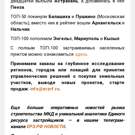
двадцатки выбыла
Астрахань
, а добавилась в нее
Пенза
.
ТОП-50 покинули
Балашиха
и
Пушкино
(Московская
область), вместо них в рейтинг вошли
Архангельск
и
Нальчик
.
ТОП-100 пополнили
Энгельс
,
Мариуполь
и
Кызыл
.
С полным ТОП-100 застраиваемых населенных
пунктов можно ознакомиться
здесь
.
Принимаем заказы на глубинное исследование
регионов, городов или локаций для принятия
управленческих решений о покупке земельных
участков, выводе новых проектов, старте
продаж:
info@erzrf.ru
.
Еще больше оперативных новостей рынка
строительства МКД и уникальной аналитики Единого
ресурса застройщиков — в нашем телеграм-
канале
ЕРЗ.РФ НОВОСТИ
.