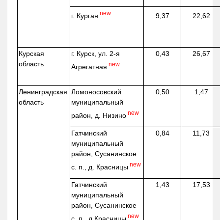
new
г. Курган
9,37
22,62
Курская
г. Курск, ул. 2-я
0,43
26,67
область
new
Агрегатная
Ленинградская
Ломоносовский
0,50
1,47
область
муниципальный
new
район, д.
Низино
Гатчинский
0,84
11,73
муниципальный
район, Сусанинское
new
с. п., д. Красницы
Гатчинский
1,43
17,53
муниципальный
район, Сусанинское
new
с. п.,
д.Красницы