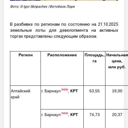
Фото: © Igor Skripachev /Фотобанк Лори
В разбивке по регионам по состоянию на 21.10.2025
земельные лоты для девелопмента на активных
торгах представлены следующим образом.
Регион
Расположение
Площадь,
Начальная
га
цена,
млн руб.
new
г. Барнаул
,
КРТ
Алтайский
63,55
18,00
край
new
г. Барнаул
,
КРТ
74,73
20,37