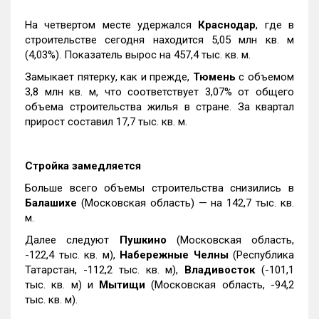
На четвертом месте удержался
Краснодар
, где в
строительстве сегодня находится 5,05 млн кв. м
(4,03%). Показатель вырос на 457,4 тыс. кв. м.
Замыкает пятерку, как и прежде,
Тюмень
с объемом
3,8 млн кв. м, что соответствует 3,07% от общего
объема строительства жилья в стране. За квартал
прирост составил 17,7 тыс. кв. м.
Стройка замедляется
Больше всего объемы строительства снизились в
Балашихе
(Московская область) — на 142,7 тыс. кв.
м.
Далее следуют
Пушкино
(Московская область,
-122,4 тыс. кв. м),
Набережные Челны
(Республика
Татарстан, -112,2 тыс. кв. м),
Владивосток
(-101,1
тыс. кв. м) и
Мытищи
(Московская область, -94,2
тыс. кв. м).