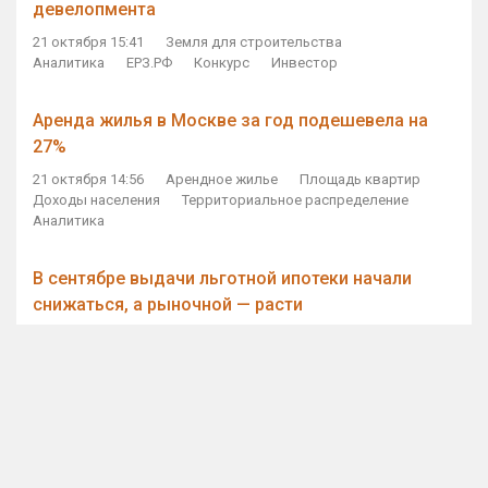
девелопмента
21 октября 15:41
Земля для строительства
Аналитика
ЕРЗ.РФ
Конкурс
Инвестор
Аренда жилья в Москве за год подешевела на
27%
21 октября 14:56
Арендное жилье
Площадь квартир
Доходы населения
Территориальное распределение
Аналитика
В сентябре выдачи льготной ипотеки начали
снижаться, а рыночной — расти
21 октября 14:11
Ипотека
Субсидирование ипотеки
Объем ИЖК
Количество ИЖК
Экспертное мнение
Виталий Мутко — Владимиру Путину: россияне
стали чаще выкупать квартиры без кредитов
21 октября 12:57
ДОМ.РФ
Проектное финансирование