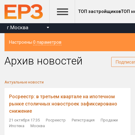
ТОП застройщиков
ТОП н
г.Москва
Настроены
0 параметров
Регион
Архив новостей
Подписа
Актуальные новости
Росреестр: в третьем квартале на ипотечном
рынке столичных новостроек зафиксировано
снижение
21 октября 17:35
Росреестр
Регистрация
Продажи
Ипотека
Москва