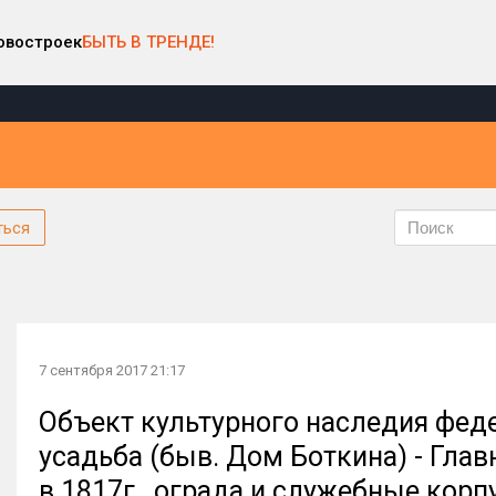
овостроек
БЫТЬ В ТРЕНДЕ!
ться
7 сентября 2017 21:17
Объект культурного наследия феде
усадьба (быв. Дом Боткина) - Главн
в 1817г., ограда и служебные корпу