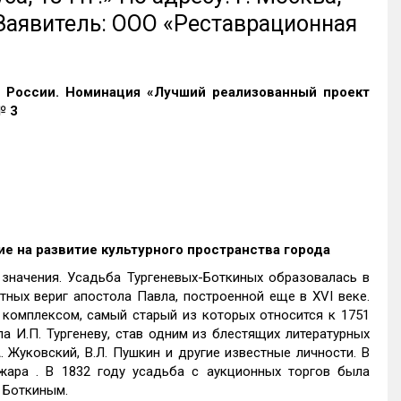
4 Заявитель: ООО «Реставрационная
я России. Номинация «Лучший реализованный проект
№ 3
ие на развитие культурного пространства города
значения. Усадьба Тургеневых-Боткиных образовалась в
тных вериг апостола Павла, построенной еще в XVI веке.
комплексом, самый старый из которых относится к 1751
а И.П. Тургеневу, став одним из блестящих литературных
 Жуковский, В.Л. Пушкин и другие известные личности. В
жара . В 1832 году усадьба с аукционных торгов была
. Боткиным.