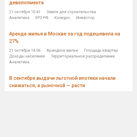
девелопмента
21 октября 15:41
Земля для строительства
Аналитика
ЕРЗ.РФ
Конкурс
Инвестор
Аренда жилья в Москве за год подешевела на
27%
21 октября 14:56
Арендное жилье
Площадь квартир
Доходы населения
Территориальное распределение
Аналитика
В сентябре выдачи льготной ипотеки начали
снижаться, а рыночной — расти
21 октября 14:11
Ипотека
Субсидирование ипотеки
Объем ИЖК
Количество ИЖК
Экспертное мнение
Виталий Мутко — Владимиру Путину: россияне
стали чаще выкупать квартиры без кредитов
21 октября 12:57
ДОМ.РФ
Проектное финансирование