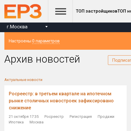
ТОП застройщиков
ТОП н
г.Москва
Настроены
0 параметров
Регион
Архив новостей
Подписа
Актуальные новости
Росреестр: в третьем квартале на ипотечном
рынке столичных новостроек зафиксировано
снижение
21 октября 17:35
Росреестр
Регистрация
Продажи
Ипотека
Москва