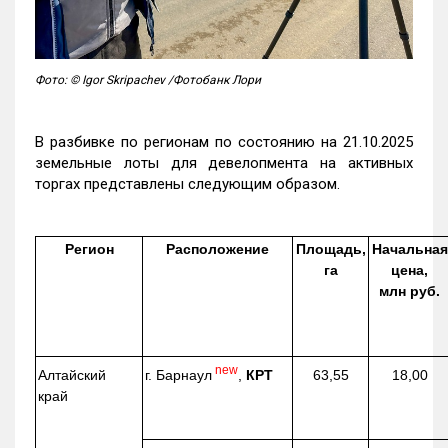
Фото: © Igor Skripachev /Фотобанк Лори
В разбивке по регионам по состоянию на 21.10.2025
земельные лоты для девелопмента на активных
торгах представлены следующим образом.
Регион
Расположение
Площадь,
Начальная
га
цена,
млн руб.
new
г. Барнаул
,
КРТ
Алтайский
63,55
18,00
край