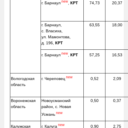
new
г. Барнаул
,
КРТ
74,73
20,37
г. Барнаул,
63,55
18,00
с. Власиха,
ул. Мамонтова,
д. 196,
КРТ
new
г. Барнаул
,
КРТ
57,25
16,53
new
г. Череповец
Вологодская
0,52
2,09
область
Воронежская
Новоусманский
0,50
0,37
область
район, с. Новая
new
Усмань
new
г. Калуга
Калужская
0,90
2,75