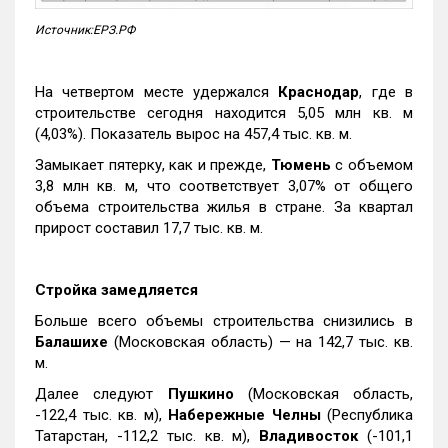
Источник:ЕРЗ.РФ
На четвертом месте удержался
Краснодар
, где в
строительстве сегодня находится 5,05 млн кв. м
(4,03%). Показатель вырос на 457,4 тыс. кв. м.
Замыкает пятерку, как и прежде,
Тюмень
с объемом
3,8 млн кв. м, что соответствует 3,07% от общего
объема строительства жилья в стране. За квартал
прирост составил 17,7 тыс. кв. м.
Стройка замедляется
Больше всего объемы строительства снизились в
Балашихе
(Московская область) — на 142,7 тыс. кв.
м.
Далее следуют
Пушкино
(Московская область,
-122,4 тыс. кв. м),
Набережные Челны
(Республика
Татарстан, -112,2 тыс. кв. м),
Владивосток
(-101,1