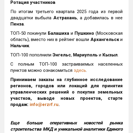
Ротация участников
По итогам третьего квартала 2025 года из первой
двадцатки выбыла
Астрахань
, а добавилась в нее
Пенза
.
ТОП-50 покинули
Балашиха
и
Пушкино
(Московская
область), вместо них в рейтинг вошли
Архангельск
и
Нальчик
.
ТОП-100 пополнили
Энгельс
,
Мариуполь
и
Кызыл
.
С полным ТОП-100 застраиваемых населенных
пунктов можно ознакомиться
здесь
.
Принимаем заказы на глубинное исследование
регионов, городов или локаций для принятия
управленческих решений о покупке земельных
участков, выводе новых проектов, старте
продаж:
info@erzrf.ru
.
Еще больше оперативных новостей рынка
строительства МКД и уникальной аналитики Единого