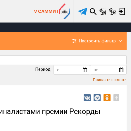
V САММИТ
Настроить фильтр
Период
Прислать новость
+
финалистами премии Рекорды