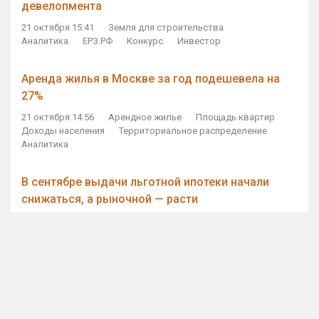
девелопмента
21 октября 15:41
Земля для строительства
Аналитика
ЕРЗ.РФ
Конкурс
Инвестор
Аренда жилья в Москве за год подешевела на
27%
21 октября 14:56
Арендное жилье
Площадь квартир
Доходы населения
Территориальное распределение
Аналитика
В сентябре выдачи льготной ипотеки начали
снижаться, а рыночной — расти
21 октября 14:11
Ипотека
Субсидирование ипотеки
Объем ИЖК
Количество ИЖК
Экспертное мнение
Виталий Мутко — Владимиру Путину: россияне
стали чаще выкупать квартиры без кредитов
21 октября 12:57
ДОМ.РФ
Проектное финансирование