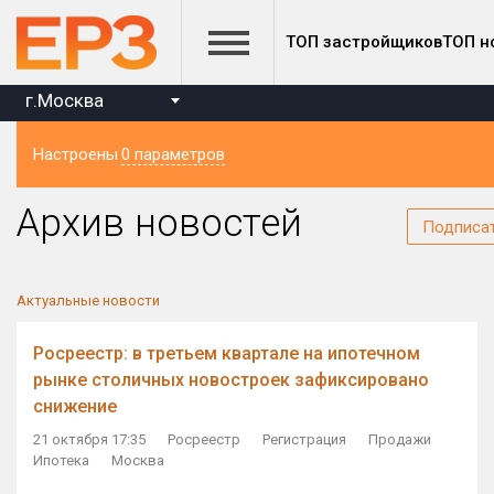
ТОП застройщиков
ТОП н
г.Москва
Настроены
0 параметров
Регион
Архив новостей
Подписа
Актуальные новости
Росреестр: в третьем квартале на ипотечном
рынке столичных новостроек зафиксировано
снижение
21 октября 17:35
Росреестр
Регистрация
Продажи
Ипотека
Москва